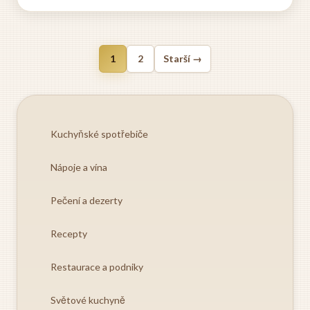
způsob, každá maminka přidala něco svého a výsledek
byl vždy...
1
2
Starší →
Kuchyňské spotřebiče
Nápoje a vína
Pečení a dezerty
Recepty
Restaurace a podniky
Světové kuchyně