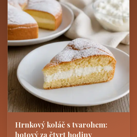
Hrnkový koláč s tvarohem:
hotový za čtvrt hodiny