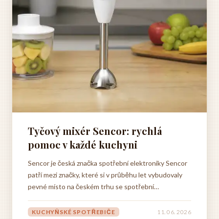
Tyčový mixér Sencor: rychlá
pomoc v každé kuchyni
Sencor je česká značka spotřební elektroniky Sencor
patří mezi značky, které si v průběhu let vybudovaly
pevné místo na českém trhu se spotřební
elektronikou. Jde o českou značku, která vznikla s
cílem nabídnout domácnostem kvalitní elektroniku za
KUCHYŇSKÉ SPOTŘEBIČE
11. 06. 2026