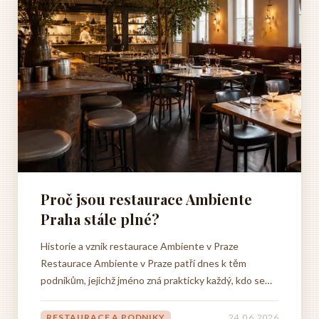
Proč jsou restaurace Ambiente
Praha stále plné?
Historie a vznik restaurace Ambiente v Praze
Restaurace Ambiente v Praze patří dnes k těm
podnikům, jejichž jméno zná prakticky každý, kdo se
alespoň trochu zajímá o gastronomii v české
metropoli. Není to ale výsledek náhody ani štěstí – za
RESTAURACE A PODNIKY
24. 06. 2026