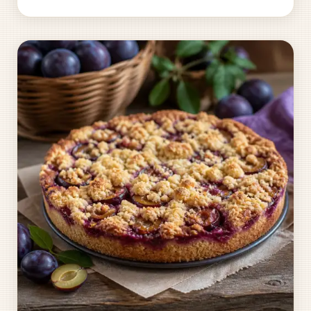
že recepty s mletým masem tvoří jednu z
nejrozsáhlejších...