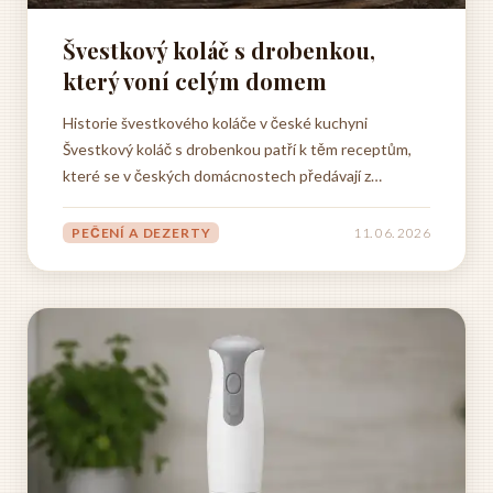
Švestkový koláč s drobenkou,
který voní celým domem
Historie švestkového koláče v české kuchyni
Švestkový koláč s drobenkou patří k těm receptům,
které se v českých domácnostech předávají z
generace na generaci, aniž by si to lidé vůbec
uvědomovali. Babičky ho pekly pro vnoučata, matky
PEČENÍ A DEZERTY
11. 06. 2026
ho připravovaly na nedělní odpolední kávu a dcery si
recept opisovaly do sešitů,...