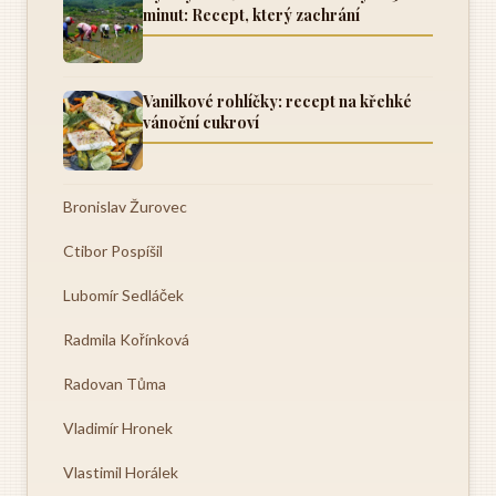
minut: Recept, který zachrání
Vanilkové rohlíčky: recept na křehké
vánoční cukroví
Bronislav Žurovec
Ctibor Pospíšil
Lubomír Sedláček
Radmila Kořínková
Radovan Tůma
Vladimír Hronek
Vlastimil Horálek