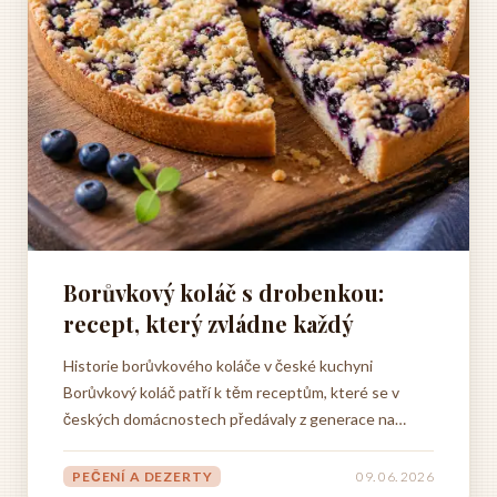
Borůvkový koláč s drobenkou:
recept, který zvládne každý
Historie borůvkového koláče v české kuchyni
Borůvkový koláč patří k těm receptům, které se v
českých domácnostech předávaly z generace na
generaci, aniž by si kdokoli dělal starosti s tím, zda je
to správně nebo špatně. Každá babička měla svůj
PEČENÍ A DEZERTY
09. 06. 2026