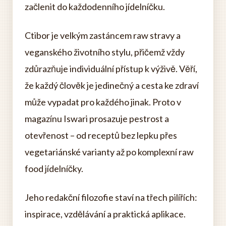
začlenit do každodenního jídelníčku.
Ctibor je velkým zastáncem raw stravy a
veganského životního stylu, přičemž vždy
zdůrazňuje individuální přístup k výživě. Věří,
že každý člověk je jedinečný a cesta ke zdraví
může vypadat pro každého jinak. Proto v
magazínu Iswari prosazuje pestrost a
otevřenost – od receptů bez lepku přes
vegetariánské varianty až po komplexní raw
food jídelníčky.
Jeho redakční filozofie staví na třech pilířích:
inspirace, vzdělávání a praktická aplikace.