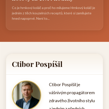
Co je hrnkový koláč a proč ho milujeme Hrnkový koláč je
jedním z těch kouzelných receptů, které si zamilujete
hned napoprvé. Není to...
Ctibor Pospíšil
Ctibor Pospíšil je
vášnivým propagátorem
zdravého životního stylu
a jedním z předních