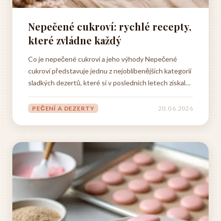
Nepečené cukroví: rychlé recepty,
které zvládne každý
Co je nepečené cukroví a jeho výhody Nepečené
cukroví představuje jednu z nejoblíbenějších kategorií
sladkých dezertů, které si v posledních letech získaly
obrovskou popularitu nejen v českých domácnostech,
ale i po celém světě. Jde o skupinu sladkostí a
PEČENÍ A DEZERTY
20. 06. 2026
cukrovinek, které se připravují bez použití trouby či
jiného...