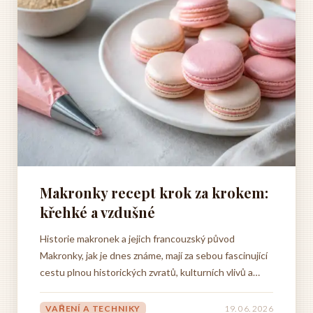
Makronky recept krok za krokem:
křehké a vzdušné
Historie makronek a jejich francouzský původ
Makronky, jak je dnes známe, mají za sebou fascinující
cestu plnou historických zvratů, kulturních vlivů a
kulinářských experimentů. Málokdo si při ochutnávání
těchto barevných a křehkých sladkostí uvědomí, jak
VAŘENÍ A TECHNIKY
19. 06. 2026