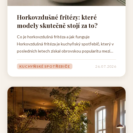
Horkovzdušné fritézy: které
modely skutečně stojí za to?
Co je horkovzdušná fritéza a jak funguje
Horkovzdušná fritéza je kuchyňský spotřebič, který v
posledních letech získal obrovskou popularitu mezi
lidmi, kteří chtějí jíst zdravěji, aniž by museli obětovat
chuť svých oblíbených jídel. Základní princip fungování
KUCHYŇSKÉ SPOTŘEBIČE
26. 07. 2026
tohoto přístroje je překvapivě jednoduchý, přesto...