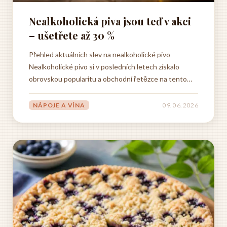
Nealkoholická piva jsou teď v akci
– ušetřete až 30 %
Přehled aktuálních slev na nealkoholické pivo
Nealkoholické pivo si v posledních letech získalo
obrovskou popularitu a obchodní řetězce na tento
trend reagují čím dál tím výraznějšími slevovými
akcemi. Pokud pravidelně sledujete letáky a akční
NÁPOJE A VÍNA
09. 06. 2026
nabídky, jistě jste si všimli, že nealkoholické pivo se v
akci objevuje...