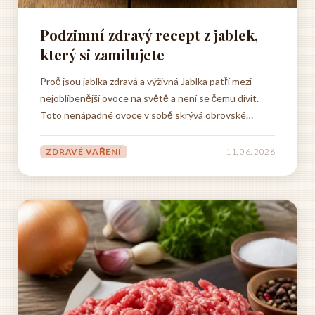
Podzimní zdravý recept z jablek,
který si zamilujete
Proč jsou jablka zdravá a výživná Jablka patří mezi
nejoblíbenější ovoce na světě a není se čemu divit.
Toto nenápadné ovoce v sobě skrývá obrovské
množství živin, vitamínů a minerálů, které mají
prokazatelně pozitivní vliv na naše zdraví. Pokud
ZDRAVÉ VAŘENÍ
11. 06. 2026
hledáte zdravý recept z jablek, je dobré nejprve
pochopit, proč...