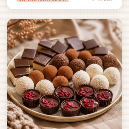
tímto jménem stojí desetiletí pečlivé práce,
promyšlená vize a odhodlání...