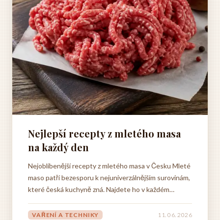
Nejlepší recepty z mletého masa
na každý den
Nejoblíbenější recepty z mletého masa v Česku Mleté
maso patří bezesporu k nejuniverzálnějším surovinám,
které česká kuchyně zná. Najdete ho v každém
supermarketu, na každém řeznictví a v každé
domácnosti se pravidelně objevuje na talíři. Není divu,
VAŘENÍ A TECHNIKY
11. 06. 2026