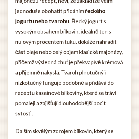
majonézu recept, neví, že základ lze velmi
jednoduše obohatit přidáním
řeckého
jogurtu nebo tvarohu
. Řecký jogurt s
vysokým obsahem bílkovin, ideálně ten s
nulovým procentem tuku, dokáže nahradit
část oleje nebo celý objem klasické majonézy,
přičemž výsledná chuť je překvapivě krémová
a příjemně nakyslá. Tvaroh plnotučný i
nízkotučný funguje podobně a přidává do
receptu kaseinové bílkoviny, které se tráví
pomaleji a zajišťují dlouhodobější pocit
sytosti.
Dalším skvělým zdrojem bílkovin, který se