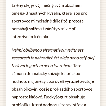
Lněný olej je výjimečný svým obsahem
omega-3 mastných kyselin, které jsou pro
sportovce mimořádně důležité, protože
pomáhají snižovat záněty vzniklé při
intenzivním tréninku.
Velmi oblíbenou alternativou ve fitness
receptech je nahradit část oleje nebo celý olej
řeckým jogurtem nebo tvarohem.
Tato
záměna dramaticky snižuje kalorickou
hodnotu majonézy a zároveň výrazně zvyšuje
obsah bílkovin, což je pro každého sportovce
naprosto klíčové. Řecký jogurt obsahuje
probiotika, která podporují zdraví střev, a