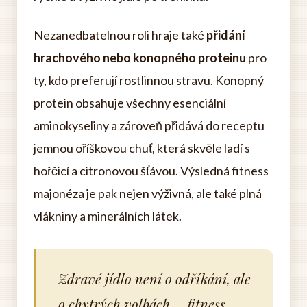
Nezanedbatelnou roli hraje také
přidání
hrachového nebo konopného proteinu
pro
ty, kdo preferují rostlinnou stravu. Konopný
protein obsahuje všechny esenciální
aminokyseliny a zároveň přidává do receptu
jemnou oříškovou chuť, která skvěle ladí s
hořčicí a citronovou šťávou. Výsledná fitness
majonéza je pak nejen výživná, ale také plná
vlákniny a minerálních látek.
Zdravé jídlo není o odříkání, ale
o chytrých volbách – fitness