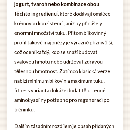
jogurt, tvaroh nebo kombinace obou
těchto ingrediencí
, které dodávají omáčce
krémovou konzistenci, aniž by přinášely
enormní množství tuku. Přitom bílkovinný
profil takové majonézy je výrazně příznivější,
což ocení každý, kdo se snaží budovat
svalovou hmotu nebo udržovat zdravou
tělesnou hmotnost. Zatímco klasická verze
nabízí minimum bílkovin a maximum tuku,
fitness varianta dokáže dodat tělu cenné
aminokyseliny potřebné pro regeneraci po
tréninku.
Dalším zásadním rozdílem je obsah přidaných