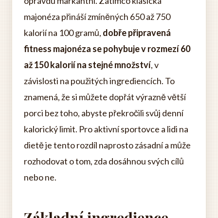
opravdu markantní. Zatímco klasická
majonéza přináší zmíněných 650 až 750
kalorií na 100 gramů,
dobře připravená
fitness majonéza se pohybuje v rozmezí 60
až 150 kalorií na stejné množství
, v
závislosti na použitých ingrediencích. To
znamená, že si můžete dopřát výrazně větší
porci bez toho, abyste překročili svůj denní
kalorický limit. Pro aktivní sportovce a lidi na
dietě je tento rozdíl naprosto zásadní a může
rozhodovat o tom, zda dosáhnou svých cílů
nebo ne.
Základní ingredience