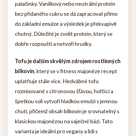
palačinky. Vanilkový nebo neutrální protein
bez přidaného cukru se dá zapracovat přímo
do základní emulze a výsledek je překvapivě
chutný. Důležité je zvolit protein, který se
dobře rozpouští a netvoří hrudky.
Tofu je dalším skvělým zdrojem rostlinných
bílkovin
, který se v fitness majonéze recept
uplatňuje stále více. Hedvábné tofu
rozmixované s citronovou šťávou, hořčicí a
špetkou soli vytvoří hladkou emulzi s jemnou
chutí, přičemž obsah bílkovin je srovnatelný s
klasickou majonézou na vaječné bázi. Tato
varianta je ideální pro vegany a lidi s