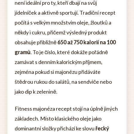
není ideální pro ty, kteří dbají na svůj
jídelníček a aktivně sportují. Tradiční recept
počítá s velkým množstvím oleje, žloutků a
někdy i cukru, přičemž výsledný produkt
obsahuje přibližně
650 až 750 kalorií na 100
gramů
. To je číslo, které dokáže pořádně
zamávat s denním kalorickým příjmem,
zejména pokud si majonézu přidáváte
štědrou rukou do salátů, na sendviče nebo
jako dip k zelenině.
Fitness majonéza recept stojí na úplně jiných
základech. Místo klasického oleje jako
dominantní složky přichází ke slovu
řecký