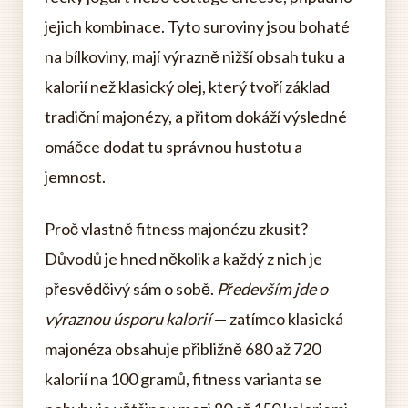
jejich kombinace. Tyto suroviny jsou bohaté
na bílkoviny, mají výrazně nižší obsah tuku a
kalorií než klasický olej, který tvoří základ
tradiční majonézy, a přitom dokáží výsledné
omáčce dodat tu správnou hustotu a
jemnost.
Proč vlastně fitness majonézu zkusit?
Důvodů je hned několik a každý z nich je
přesvědčivý sám o sobě.
Především jde o
výraznou úsporu kalorií
— zatímco klasická
majonéza obsahuje přibližně 680 až 720
kalorií na 100 gramů, fitness varianta se