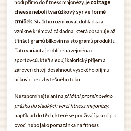
hodí přímo do fitness majonézy, je
cottage
cheese neboli tvarůžkový sýr ve formě
zrníček
. Stačí ho rozmixovat dohladka a
vznikne krémová základna, která obsahuje až
třináct gramů bílkovin na sto gramů produktu.
Tato varianta je oblíbená zejména u
sportovců, kteří sledují kalorický příjem a
zároveň chtějí dosáhnout vysokého příjmu
bílkovin bez zbytečného tuku.
Nezapomínejte ani na
přidání proteinového
prášku do sladkých verzí fitness majonézy
,
například do těch, které se používají jako dip k
ovoci nebo jako pomazánka na fitness