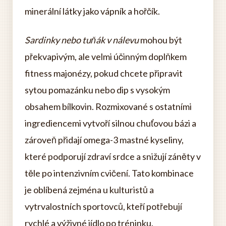
minerální látky jako vápník a hořčík.
Sardinky nebo tuňák v nálevu
mohou být
překvapivým, ale velmi účinným doplňkem
fitness majonézy, pokud chcete připravit
sytou pomazánku nebo dip s vysokým
obsahem bílkovin. Rozmixované s ostatními
ingrediencemi vytvoří silnou chuťovou bázi a
zároveň přidají omega-3 mastné kyseliny,
které podporují zdraví srdce a snižují záněty v
těle po intenzivním cvičení. Tato kombinace
je oblíbená zejména u kulturistů a
vytrvalostních sportovců, kteří potřebují
rychlé a výživné jídlo po tréninku.