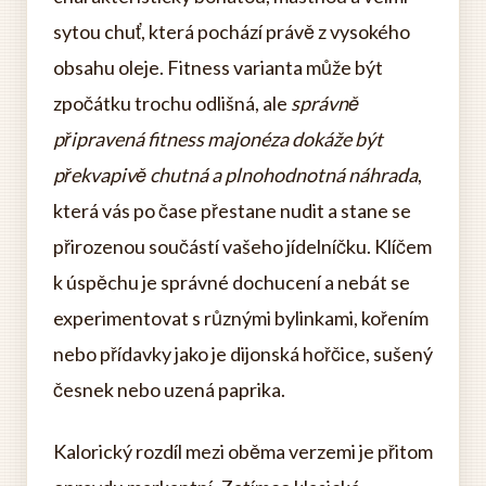
sytou chuť, která pochází právě z vysokého
obsahu oleje. Fitness varianta může být
zpočátku trochu odlišná, ale
správně
připravená fitness majonéza dokáže být
překvapivě chutná a plnohodnotná náhrada
,
která vás po čase přestane nudit a stane se
přirozenou součástí vašeho jídelníčku. Klíčem
k úspěchu je správné dochucení a nebát se
experimentovat s různými bylinkami, kořením
nebo přídavky jako je dijonská hořčice, sušený
česnek nebo uzená paprika.
Kalorický rozdíl mezi oběma verzemi je přitom