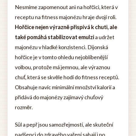
Nesmíme zapomenout ani na hořčici, která v
receptu na fitness majonézu hraje dvojí roli.
Hořčice nejen výrazně přispívá k chuti, ale
také pomáhá stabilizovat emulzi
a udržet
majonézu v hladké konzistenci. Dijonská
hořčice je v tomto ohledu nejoblíbenější
volbou, protože má jemnou, ale výraznou
chuť, která se skvěle hodí do fitness receptů.
Obsahuje navíc minimální množství kalorií a
přidává do majonézy zajímavý chuťový
rozměr.
Sůl a pepř jsou samozřejmostí, ale skuteční
nadšenci do zdravého vaření sahají i po