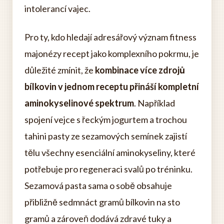
intolerancí vajec.
Pro ty, kdo hledají adresářový význam fitness
majonézy recept jako komplexního pokrmu, je
důležité zmínit, že
kombinace více zdrojů
bílkovin v jednom receptu přináší kompletní
aminokyselinové spektrum
. Například
spojení vejce s řeckým jogurtem a trochou
tahini pasty ze sezamových semínek zajistí
tělu všechny esenciální aminokyseliny, které
potřebuje pro regeneraci svalů po tréninku.
Sezamová pasta sama o sobě obsahuje
přibližně sedmnáct gramů bílkovin na sto
gramů a zároveň dodává zdravé tuky a