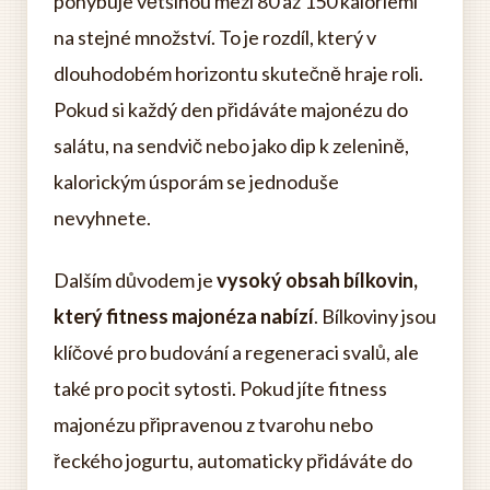
pohybuje většinou mezi 80 až 150 kaloriemi
na stejné množství. To je rozdíl, který v
dlouhodobém horizontu skutečně hraje roli.
Pokud si každý den přidáváte majonézu do
salátu, na sendvič nebo jako dip k zelenině,
kalorickým úsporám se jednoduše
nevyhnete.
Dalším důvodem je
vysoký obsah bílkovin,
který fitness majonéza nabízí
. Bílkoviny jsou
klíčové pro budování a regeneraci svalů, ale
také pro pocit sytosti. Pokud jíte fitness
majonézu připravenou z tvarohu nebo
řeckého jogurtu, automaticky přidáváte do