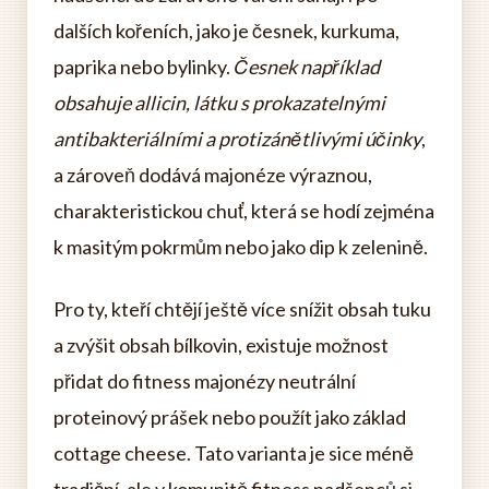
dalších kořeních, jako je česnek, kurkuma,
paprika nebo bylinky.
Česnek například
obsahuje allicin, látku s prokazatelnými
antibakteriálními a protizánětlivými účinky
,
a zároveň dodává majonéze výraznou,
charakteristickou chuť, která se hodí zejména
k masitým pokrmům nebo jako dip k zelenině.
Pro ty, kteří chtějí ještě více snížit obsah tuku
a zvýšit obsah bílkovin, existuje možnost
přidat do fitness majonézy neutrální
proteinový prášek nebo použít jako základ
cottage cheese. Tato varianta je sice méně