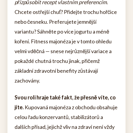
přizpůsobit recept vlastním preferencím
.
Chcete ostřejší chuť? Přidejte trochu hořčice
nebo česneku. Preferujete jemnější
variantu? Sáhněte po více jogurtu a méně
koření. Fitness majonéza je v tomto ohledu
velmi vděčná — snese nejrůznější variace a
pokaždé chutná trochu jinak, přičemž
základní zdravotní benefity zůstávají
zachovány.
Svou roli hraje také fakt, že přesně víte, co
jíte.
Kupovaná majonéza z obchodu obsahuje
celou řadu konzervantů, stabilizátorů a
dalších přísad, jejichž vliv na zdraví není vždy