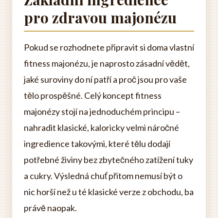
pro zdravou majonézu
Pokud se rozhodnete připravit si doma vlastní
fitness majonézu, je naprosto zásadní vědět,
jaké suroviny do ní patří a proč jsou pro vaše
tělo prospěšné. Celý koncept fitness
majonézy stojí na jednoduchém principu –
nahradit klasické, kaloricky velmi náročné
ingredience takovými, které tělu dodají
potřebné živiny bez zbytečného zatížení tuky
a cukry. Výsledná chuť přitom nemusí být o
nic horší než u té klasické verze z obchodu, ba
právě naopak.