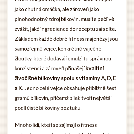
jako chutná omáčka, ale zároveň jako
plnohodnotný zdroj bílkovin, musíte pečlivě
zvážit, jaké ingredience do receptu zařadíte.
Základem každé dobré fitness majonézy jsou
samozřejmě vejce, konkrétně vaječné
žloutky, které dodávají emulzi tu správnou
konzistenci a zároveň přinášejí
kvalitní
živočišné bílkoviny spolu s vitamíny A, D, E
a K
. Jedno celé vejce obsahuje přibližně šest
gramů bílkovin, přičemž bílek tvoří největší
podíl čisté bílkoviny bez tuku.
Mnoho lidí, kteří se zajímají o fitness