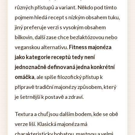
různých přístupů a variant. Někdo pod tímto
pojmem hledá recept s nízkým obsahem tuku,
jiný preferuje verzi s vysokým obsahem
bílkovin, další zase chce bezlaktózovou nebo
veganskou alternativu.
Fitness majonéza
jako kategorie receptů tedy není
jednoznačně definovaná jedna konkrétní
omáčka
, ale spíše filozofický přístup k
přípravě tradiční majonézy způsobem, který
je šetrnější k postavě a zdraví.
Textura a chuť jsou dalším bodem, kde se obě
verze liší. Klasická majonéza má
charakteristicky bohatou, mastnou a velmi