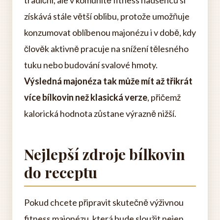
tradiční, ale v komunitě fitness nadšenců si
získává stále větší oblibu, protože umožňuje
konzumovat oblíbenou majonézu i v době, kdy
člověk aktivně pracuje na snížení tělesného
tuku nebo budování svalové hmoty.
Výsledná majonéza tak může mít až třikrát
více bílkovin než klasická verze
, přičemž
kalorická hodnota zůstane výrazně nižší.
Nejlepší zdroje bílkovin
do receptu
Pokud chcete připravit skutečně výživnou
fitness majonézu, která bude sloužit nejen