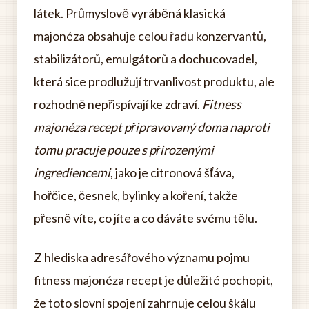
látek. Průmyslově vyráběná klasická
majonéza obsahuje celou řadu konzervantů,
stabilizátorů, emulgátorů a dochucovadel,
která sice prodlužují trvanlivost produktu, ale
rozhodně nepřispívají ke zdraví.
Fitness
majonéza recept připravovaný doma naproti
tomu pracuje pouze s přirozenými
ingrediencemi
, jako je citronová šťáva,
hořčice, česnek, bylinky a koření, takže
přesně víte, co jíte a co dáváte svému tělu.
Z hlediska adresářového významu pojmu
fitness majonéza recept je důležité pochopit,
že toto slovní spojení zahrnuje celou škálu