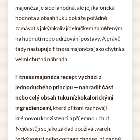
majonéza je sice lahodná, ale její kalorická
hodnota a obsah tuku dokáže pořádně
zamávat s jakýmkoliv jídelníčkem zaměřeným
na hubnutí nebo udržování postavy. A právě
tady nastupuje fitness majonéza jako chytrá a
velmi chutná náhrada.
Fitness majonéza recept vychází z
jednoduchého principu — nahradit část
nebo celý obsah tuku nízkokalorickými
ingrediencemi
, které přitom zachovají
krémovou konzistenci a příjemnou chuť.
Nejčastěji se jako základ používá tvaroh,
řecký jogurt nebo cottage cheese, případně