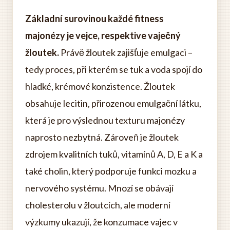
Základní surovinou každé fitness
majonézy je vejce, respektive vaječný
žloutek.
Právě žloutek zajišťuje emulgaci –
tedy proces, při kterém se tuk a voda spojí do
hladké, krémové konzistence. Žloutek
obsahuje lecitin, přirozenou emulgační látku,
která je pro výslednou texturu majonézy
naprosto nezbytná. Zároveň je žloutek
zdrojem kvalitních tuků, vitamínů A, D, E a K a
také cholin, který podporuje funkci mozku a
nervového systému. Mnozí se obávají
cholesterolu v žloutcích, ale moderní
výzkumy ukazují, že konzumace vajec v