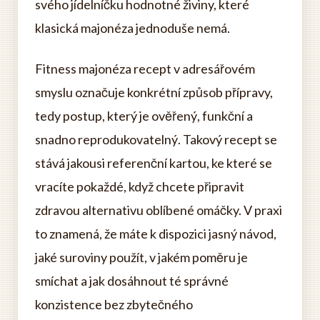
svého jídelníčku hodnotné živiny, které
klasická majonéza jednoduše nemá.
Fitness majonéza recept v adresářovém
smyslu označuje konkrétní způsob přípravy,
tedy postup, který je ověřený, funkční a
snadno reprodukovatelný. Takový recept se
stává jakousi referenční kartou, ke které se
vracíte pokaždé, když chcete připravit
zdravou alternativu oblíbené omáčky. V praxi
to znamená, že máte k dispozici jasný návod,
jaké suroviny použít, v jakém poměru je
smíchat a jak dosáhnout té správné
konzistence bez zbytečného