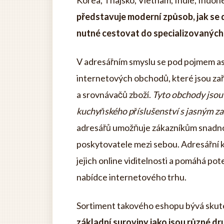
Korea, Thajsko, Vietnam, Indie, Indon
představuje moderní způsob, jak se 
nutné cestovat do specializovaných
V adresářním smyslu se pod pojmem as
internetových obchodů, které jsou za
a srovnávačů zboží.
Tyto obchody jsou 
kuchyňského příslušenství s jasným za
adresářů umožňuje zákazníkům snadno 
poskytovatele mezi sebou. Adresářní k
jejich online viditelnosti a pomáhá po
nabídce internetového trhu.
Sortiment takového eshopu bývá skute
základní suroviny jako jsou různé dr