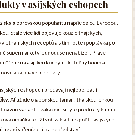
ukty v asijských eshopech
 získala obrovskou popularitu napříč celou Evropou,
u. Stále více lidí objevuje kouzlo thajských,
 vietnamských receptů a s tím roste i poptávka po
žné supermarkety jednoduše nenabízejí. Právě
zaměřené na asijskou kuchyni skutečný boom a
o nové a zajímavé produkty.
asijských eshopech prodávají nejlépe, patří
áčky
. Ať už jde o japonskou tamari, thajskou lehkou
tmavou variantu, zákazníci si tyto produkty kupují
jová omáčka totiž tvoří základ nespočtu asijských
bí, bez ní vaření zkrátka nepředstaví.