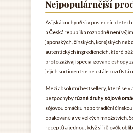
Nejpopulárnější prod
Asijská kuchyně si v posledních letech
a Česká republika rozhodně není výjimko
japonských, čínských, korejských nebo
autentických ingrediencích, které bě
proto zažívají specializované eshopy 
jejich sortiment se neustále rozrůstá 
Mezi absolutní bestsellery, které se v 
bezpochyby
různé druhy sójové om
sójovou omáčku nebo tradiční čínskou 
opakovaně a ve velkých množstvích. Só
receptů a jednou, když si ji člověk oblí