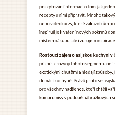
poskytování informací o tom, jak jednot
recepty s nimi připravit. Mnoho takov
nebo videokurzy, které zákazníkům pom
inspirují je k vaření nových pokrmů do
místem nákupu, ale i zdrojem inspirace a
Rostoucí zájem o asijskou kuchyni v
přispěl k rozvoji tohoto segmentu onli
exotickými chutěmi a hledají způsoby, j
domácí kuchyně. Právě proto se asijs
pro všechny nadšence, kteří chtějí vař
kompromisy v podobě náhražkových s