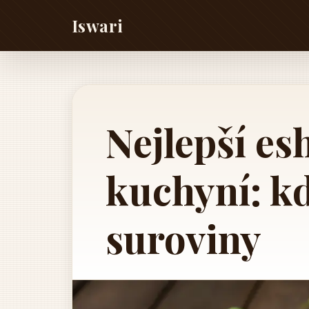
Iswari
Nejlepší es
kuchyní: k
suroviny