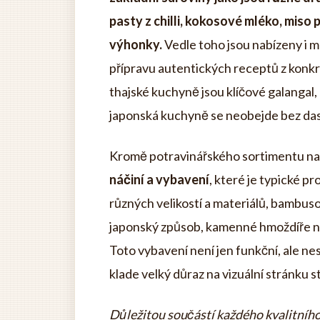
pasty z chilli, kokosové mléko, mis
výhonky.
Vedle toho jsou nabízeny i 
přípravu autentických receptů z konkr
thajské kuchyně jsou klíčové galangal, 
japonská kuchyně se neobejde bez dash
Kromě potravinářského sortimentu na
náčiní a vybavení
, které je typické p
různých velikostí a materiálů, bambusov
japonský způsob, kamenné hmoždíře ne
Toto vybavení není jen funkční, ale nes
klade velký důraz na vizuální stránku st
Důležitou součástí každého kvalitního