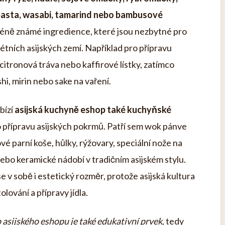
o pasta, wasabi, tamarind nebo bambusové
méně známé ingredience, které jsou nezbytné pro
étních asijských zemí. Například pro přípravu
citronová tráva nebo kaffirové lístky, zatímco
i, mirin nebo sake na vaření.
bízí
asijská kuchyně eshop také kuchyňské
ro přípravu asijských pokrmů. Patří sem wok pánve
é parní koše, hůlky, rýžovary, speciální nože na
bo keramické nádobí v tradičním asijském stylu.
e v sobě i estetický rozměr, protože asijská kultura
olování a přípravy jídla.
 asijského eshopu je také edukativní prvek
, tedy