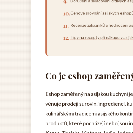
Doručení a skladování citlivých as
Cenové srovnání asijských eshop
Recenze zákazníků a hodnocení a
Tipy na recepty při nákupu v asi
Co je eshop zaměřený
Eshop zaměřený na asijskou kuchyni je
věnuje prodeji surovin, ingrediencí, k
kulinářskými tradicemi asijského kon
produktů, které pocházejí nebo jsou i