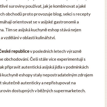
livé suroviny používat, jak je kombinovat a jaké
ých obchodů proto provozuje blog, sekci s recepty
áhají orientovat se v asijské gastronomii a
ma. Tím se asijská kuchyně eshop stává nejen
 vzdělání v oblasti kulinářství.
 České republice
v posledních letech výrazně
ne obchodování. Češi stále více experimentují s
ak připravit autentická asijská jídla v podmínkách
ká kuchyně eshopy staly nepostradatelným zdrojem
it skutečně autenticky a nepřistupovat na
urovin dostupných v běžných supermarketech.