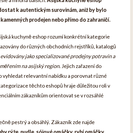
ésie a mnoha dalších.
Asijská kuchyně eshop
dostat k autentickým surovinám, aniž by bylo
 kamenných prodejen nebo přímo do zahraničí.
ijská kuchyně eshop rozumí konkrétní kategorie
řazovány do různých obchodních rejstříků, katalogů
evidovány jako specializované prodejny potravin a
měřením na asijský region.
Jejich zařazení do
vyhledat relevantní nabídku a porovnat různé
ategorizace těchto eshopů hraje důležitou roli v
tenciálním zákazníkům orientovat se v rozsáhlé
čně pestrý a obsáhlý. Zákazník zde najde
uhy rýže, nudle, sójové omáčky, rybí omáčky,