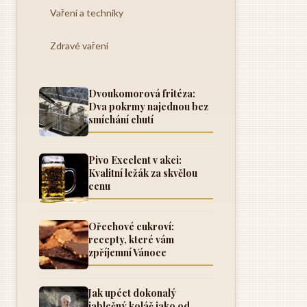
Vaření a techniky
Zdravé vaření
Dvoukomorová fritéza:
Dva pokrmy najednou bez
smíchání chutí
Pivo Excelent v akci:
Kvalitní ležák za skvělou
cenu
Ořechové cukroví:
recepty, které vám
zpříjemní Vánoce
Jak upéct dokonalý
jablečný koláč jako od