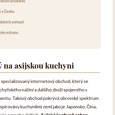
ijských produktů
ů v Česku
sijských eshopů
jském eshopu
 na asijskou kuchyni
 specializovaný internetový obchod, který se
uchyňského náčiní a dalšího zboží spojeného s
tinentu. Takový obchod pokrývá obrovské spektrum
nspirovány kuchyněmi zemí jako je Japonsko, Čína,