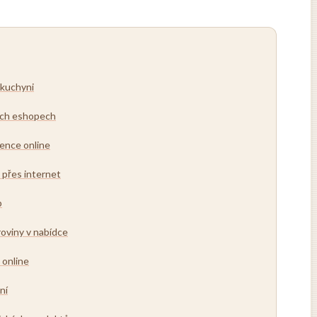
 kuchyni
kých eshopech
ience online
 přes internet
p
roviny v nabídce
 online
ní