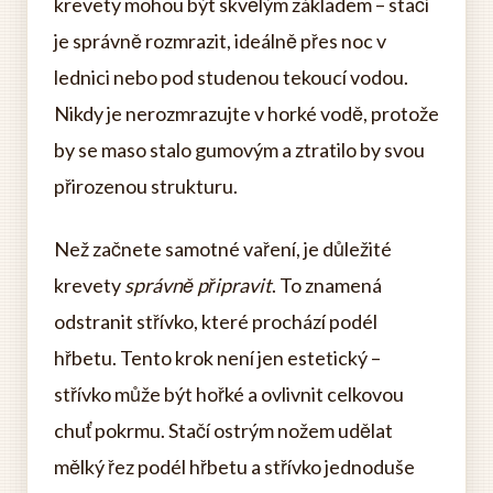
krevety mohou být skvělým základem – stačí
je správně rozmrazit, ideálně přes noc v
lednici nebo pod studenou tekoucí vodou.
Nikdy je nerozmrazujte v horké vodě, protože
by se maso stalo gumovým a ztratilo by svou
přirozenou strukturu.
Než začnete samotné vaření, je důležité
krevety
správně připravit
. To znamená
odstranit střívko, které prochází podél
hřbetu. Tento krok není jen estetický –
střívko může být hořké a ovlivnit celkovou
chuť pokrmu. Stačí ostrým nožem udělat
mělký řez podél hřbetu a střívko jednoduše