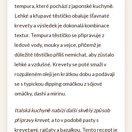
tempura, které pochází z japonské kuchyně.
Lehké a křupavé těstíčko obaluje šťavnaté
krevety a výsledek je dokonalá kombinace
textur. Tempura těstíčko se připravuje z
ledové vody, mouky a vejce, přičemž je
důležité těstíčko příliš nemíchat, aby zůstalo
lehké a vzdušné. Krevety se poté smaží v
rozpáleném oleji jen krátkou dobu a podávají
se s typickou dipping omáčkou z sójové
omáčky, dashi a mirinu.
Italská kuchyně nabízí další skvělý způsob
přípravy krevet
, a to v podobě pasty s
krevetami, rajčaty a bazalkou. Tento recept je