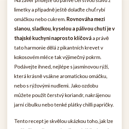
Na závěr přidejte do pánve čerstvou šťávu z
limetky a případně ještě dolaďte chuť rybí
omáčkou nebo cukrem.
Rovnováha mezi
slanou, sladkou, kyselou a pálivou chutí je v
thajské kuchyni naprosto klíčová
a právě
tato harmonie dělá z pikantních krevet v
kokosovém mléce tak výjimečný pokrm.
Podávejte ihned, nejlépe s jasmínovou rýží,
která krásně vsákne aromatickou omáčku,
nebo s rýžovými nudlemi. Jako ozdobu
můžete použít čerstvý koriandr, nakrájenou
jarní cibulku nebo tenké plátky chilli papričky.
Tento recept je skvělou ukázkou toho, jak lze