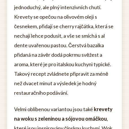
jednoduchý, ale plný intenzivních chutí.
Krevety se opečou na olivovém oleji s
česnekem, přidají se cherry rajčátka, která se
nechají lehce podusit, a vše se smíchá s al
dente uvařenou pastou. Čerstvá bazalka
přidaná na závěr dodá pokrmu svěžest a
aroma, které je pro italskou kuchyni typické.
Takový recept zvládnete připravit za méně
než dvacet minut a výsledek je hodný
restauračního podávání.
Velmi oblíbenou variantou jsou také
krevety
na woku s zeleninou a sójovou omáčkou
,
které jsou inspirovány čínskou kuchyní. Wok