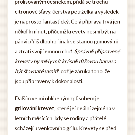
prolisovaným česnekem, přidá se trochu
citronové šťávy, čerstvá petrželka a výsledek
je naprosto fantastický. Celá příprava trvá jen
několik minut, přičemž krevety nesmí být na
pánvi příliš dlouho, jinak se stanou gumovými
a ztratí svoji jemnou chuť.
Správně připravené
krevety by měly mít krásně růžovou barvu a
být šťavnaté uvnitř
, což je záruka toho, že
jsou připraveny k dokonalosti.
Dalším velmi oblíbeným způsobem je
grilování krevet
, které je ideální zejména v
letních měsících, kdy se rodiny a přátelé
scházejí u venkovního grilu. Krevety se před