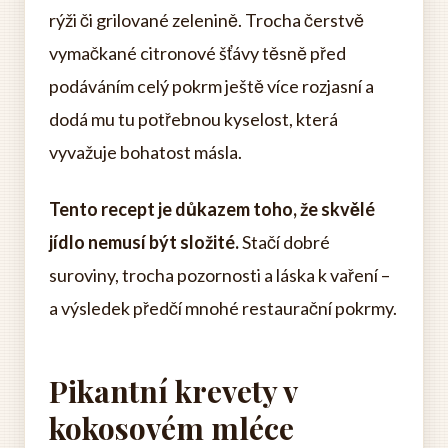
rýži či grilované zelenině. Trocha čerstvě
vymačkané citronové šťávy těsně před
podáváním celý pokrm ještě více rozjasní a
dodá mu tu potřebnou kyselost, která
vyvažuje bohatost másla.
Tento recept je důkazem toho, že skvělé
jídlo nemusí být složité.
Stačí dobré
suroviny, trocha pozornosti a láska k vaření –
a výsledek předčí mnohé restaurační pokrmy.
Pikantní krevety v
kokosovém mléce