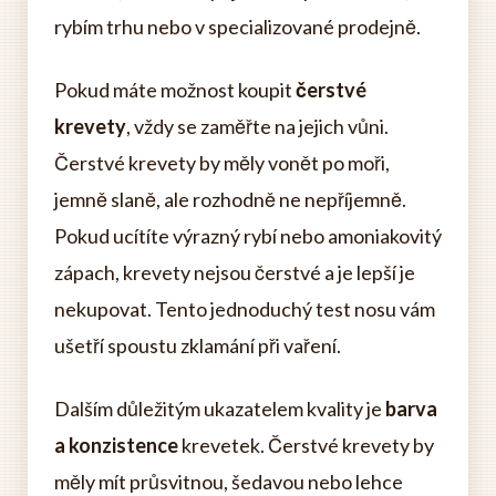
rybím trhu nebo v specializované prodejně.
Pokud máte možnost koupit
čerstvé
krevety
, vždy se zaměřte na jejich vůni.
Čerstvé krevety by měly vonět po moři,
jemně slaně, ale rozhodně ne nepříjemně.
Pokud ucítíte výrazný rybí nebo amoniakovitý
zápach, krevety nejsou čerstvé a je lepší je
nekupovat. Tento jednoduchý test nosu vám
ušetří spoustu zklamání při vaření.
Dalším důležitým ukazatelem kvality je
barva
a konzistence
krevetek. Čerstvé krevety by
měly mít průsvitnou, šedavou nebo lehce