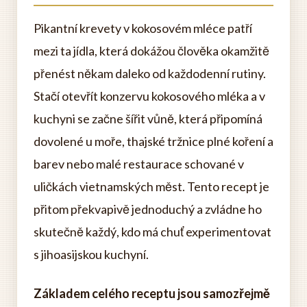
Pikantní krevety v kokosovém mléce patří
mezi ta jídla, která dokážou člověka okamžitě
přenést někam daleko od každodenní rutiny.
Stačí otevřít konzervu kokosového mléka a v
kuchyni se začne šířit vůně, která připomíná
dovolené u moře, thajské tržnice plné koření a
barev nebo malé restaurace schované v
uličkách vietnamských měst. Tento recept je
přitom překvapivě jednoduchý a zvládne ho
skutečně každý, kdo má chuť experimentovat
s jihoasijskou kuchyní.
Základem celého receptu jsou samozřejmě