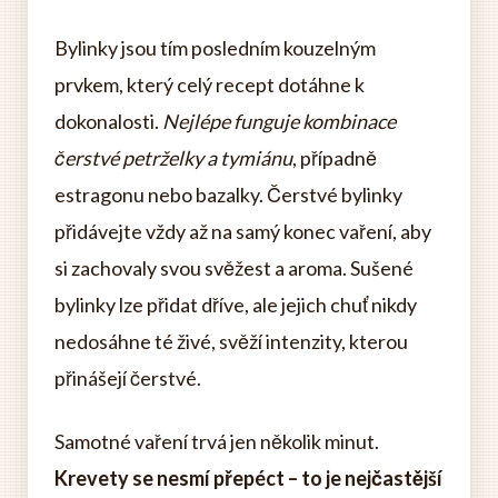
Bylinky jsou tím posledním kouzelným
prvkem, který celý recept dotáhne k
dokonalosti.
Nejlépe funguje kombinace
čerstvé petrželky a tymiánu
, případně
estragonu nebo bazalky. Čerstvé bylinky
přidávejte vždy až na samý konec vaření, aby
si zachovaly svou svěžest a aroma. Sušené
bylinky lze přidat dříve, ale jejich chuť nikdy
nedosáhne té živé, svěží intenzity, kterou
přinášejí čerstvé.
Samotné vaření trvá jen několik minut.
Krevety se nesmí přepéct – to je nejčastější