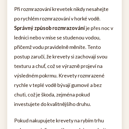
Při rozmrazování krevetek nikdy nesahejte
po rychlém rozmrazování v horké vodě.
Správný způsob rozmrazování
je přes noc v
lednici nebo v míse se studenou vodou,
přičemž vodu pravidelně měníte. Tento
postup zaručí, že krevety si zachovají svou
texturu a chuť, což se výrazně projeví na
výsledném pokrmu. Krevety rozmrazené
rychle v teplé vodě bývají gumové a bez
chuti, což je škoda, zejména pokud
investujete do kvalitnějšího druhu.
Pokud nakupujete krevety na rybím trhu