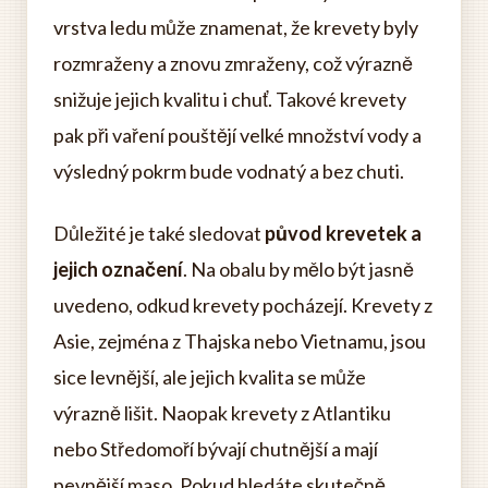
vrstva ledu může znamenat, že krevety byly
rozmraženy a znovu zmraženy, což výrazně
snižuje jejich kvalitu i chuť. Takové krevety
pak při vaření pouštějí velké množství vody a
výsledný pokrm bude vodnatý a bez chuti.
Důležité je také sledovat
původ krevetek a
jejich označení
. Na obalu by mělo být jasně
uvedeno, odkud krevety pocházejí. Krevety z
Asie, zejména z Thajska nebo Vietnamu, jsou
sice levnější, ale jejich kvalita se může
výrazně lišit. Naopak krevety z Atlantiku
nebo Středomoří bývají chutnější a mají
pevnější maso. Pokud hledáte skutečně