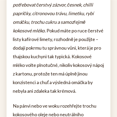
potřebovat čerstvý zázvor, česnek, chilli
papričky, citronovou trávu, limetku, rybí
omáčku, trochu cukru a samozřejmě
kokosové mléko.
Pokud máte po ruce čerstvé
listy kafírové limety, rozhodně je použijte –
dodají pokrmu tu správnou vůni, která je pro
thajskou kuchyni tak typická. Kokosové
mléko volte plnotučné, nikoliv kokosový nápoj
z kartonu, protože ten má úplně jinou
konzistenci a chuť a výsledná omáčka by
nebyla ani zdaleka tak krémová.
Na pánvi nebo ve woku rozehřejte trochu
kokosového oleje nebo neutrálního