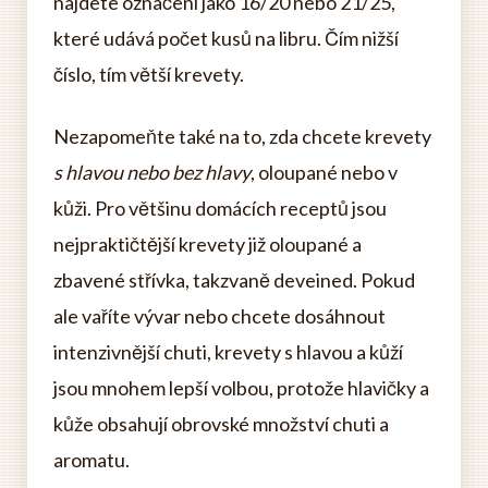
najdete označení jako 16/20 nebo 21/25,
které udává počet kusů na libru. Čím nižší
číslo, tím větší krevety.
Nezapomeňte také na to, zda chcete krevety
s hlavou nebo bez hlavy
, oloupané nebo v
kůži. Pro většinu domácích receptů jsou
nejpraktičtější krevety již oloupané a
zbavené střívka, takzvaně deveined. Pokud
ale vaříte vývar nebo chcete dosáhnout
intenzivnější chuti, krevety s hlavou a kůží
jsou mnohem lepší volbou, protože hlavičky a
kůže obsahují obrovské množství chuti a
aromatu.