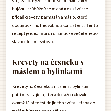
stojí za to. Rýže arborio se pomalu vaří v
bujónu, průběžně se míchá a na závěr se
přidají krevety, parmazán a máslo, které
dodají pokrmu hedvábnou konzistenci. Tento
recept je ideální pro romantické večeře nebo
slavnostní příležitosti.
Krevety na česneku s
máslem a bylinkami
Krevety na česneku s máslem a bylinkami
patří mezi ta jídla, která dokážou člověka
okamžitě přenést do jiného světa – třeba do
malé rybí restaurace někde u