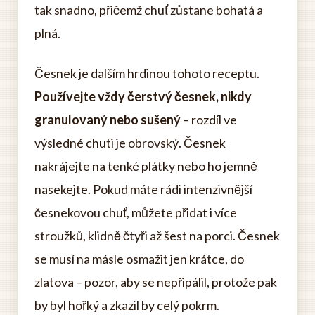
tak snadno, přičemž chuť zůstane bohatá a
plná.
Česnek je dalším hrdinou tohoto receptu.
Používejte vždy čerstvý česnek, nikdy
granulovaný nebo sušený
– rozdíl ve
výsledné chuti je obrovský. Česnek
nakrájejte na tenké plátky nebo ho jemně
nasekejte. Pokud máte rádi intenzivnější
česnekovou chuť, můžete přidat i více
stroužků, klidně čtyři až šest na porci. Česnek
se musí na másle osmažit jen krátce, do
zlatova – pozor, aby se nepřipálil, protože pak
by byl hořký a zkazil by celý pokrm.