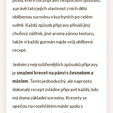
plody, které lze připravit nespočtem způsobů,
a právě tato jejich vlastnost z nich dělá
oblíbenou surovinu v kuchyních po celém
světě. Každý způsob přípravy přináší jiný
chuťový zážitek, jiné aroma a jinou texturu,
takže si každý gurmán najde svůj oblíbený
recept.
Jedním z nejrozšířenějších způsobů přípravy
je
smažení krevet na pánvi s česnekem a
máslem
. Tento jednoduchý, ale naprosto
dokonalý recept zvládne připravit každý, kdo
má doma základní suroviny. Krevety se
opečou na rozehřátém másle spolu s