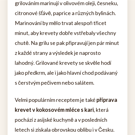
grilováním marinují v olivovém oleji, česneku,
citronové šťávě, paprice a různých bylinách.
Marinování by mělo trvat alespoň třicet
minut, aby krevety dobře vstřebaly všechny
chutě. Na grilu se pak připravují jen pár minut
z každé strany a výsledek je naprosto
lahodný. Grilované krevety se skvěle hodí
jako předkrm, ale i jako hlavní chod podávaný
s čerstvým pečivem nebo salátem.
Velmi populárním receptem je také
příprava
krevet v kokosovém mléce s kari
, která
pochází z asijské kuchyně a v posledních
letech si získala obrovskou oblibu i v Česku.