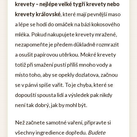
krevety – nejlépe velké tygří krevety nebo
krevety královské
, které mají pevnější maso
a lépe se hodí do omáček na bázi kokosového
mléka. Pokud nakupujete krevety mražené,
nezapomeňte je předem důkladně rozmrazit
a osušit papírovou utěrkou. Mokré krevety
totiž při smažení pustí příliš mnoho vody a
místo toho, aby se opekly dozlatova, začnou
se v pánvi spíše vařit. To je chyba, které se
dopouští spousta lidí a výsledek pak nikdy
není tak dobrý, jak by mohl být.
Než začnete samotné vaření, připravte si
všechny ingredience dopředu.
Budete