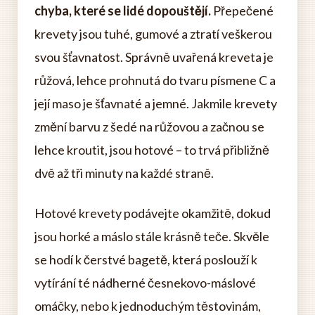
chyba, které se lidé dopouštějí.
Přepečené
krevety jsou tuhé, gumové a ztratí veškerou
svou šťavnatost. Správně uvařená kreveta je
růžová, lehce prohnutá do tvaru písmene C a
její maso je šťavnaté a jemné. Jakmile krevety
změní barvu z šedé na růžovou a začnou se
lehce kroutit, jsou hotové – to trvá přibližně
dvě až tři minuty na každé straně.
Hotové krevety podávejte okamžitě, dokud
jsou horké a máslo stále krásně teče. Skvěle
se hodí k čerstvé bagetě, která poslouží k
vytírání té nádherné česnekovo-máslové
omáčky, nebo k jednoduchým těstovinám,