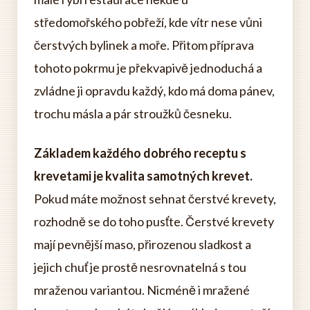
středomořského pobřeží, kde vítr nese vůni
čerstvých bylinek a moře. Přitom příprava
tohoto pokrmu je překvapivě jednoduchá a
zvládne ji opravdu každý, kdo má doma pánev,
trochu másla a pár stroužků česneku.
Základem každého dobrého receptu s
krevetami je kvalita samotných krevet.
Pokud máte možnost sehnat čerstvé krevety,
rozhodně se do toho pusťte. Čerstvé krevety
mají pevnější maso, přirozenou sladkost a
jejich chuť je prostě nesrovnatelná s tou
mraženou variantou. Nicméně i mražené