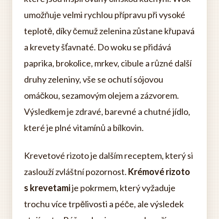
umožňuje velmi rychlou přípravu při vysoké
teplotě, díky čemuž zelenina zůstane křupavá
a krevety šťavnaté. Do woku se přidává
paprika, brokolice, mrkev, cibule a různé další
druhy zeleniny, vše se ochutí sójovou
omáčkou, sezamovým olejem a zázvorem.
Výsledkem je zdravé, barevné a chutné jídlo,
které je plné vitamínů a bílkovin.
Krevetové rizoto je dalším receptem, který si
zaslouží zvláštní pozornost.
Krémové rizoto
s krevetami
je pokrmem, který vyžaduje
trochu více trpělivosti a péče, ale výsledek