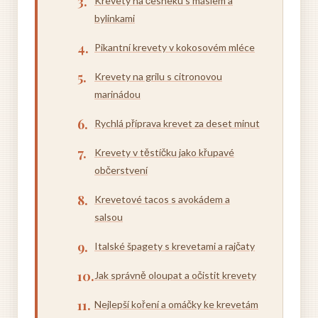
Krevety na česneku s máslem a
bylinkami
Pikantní krevety v kokosovém mléce
Krevety na grilu s citronovou
marinádou
Rychlá příprava krevet za deset minut
Krevety v těstíčku jako křupavé
občerstvení
Krevetové tacos s avokádem a
salsou
Italské špagety s krevetami a rajčaty
Jak správně oloupat a očistit krevety
Nejlepší koření a omáčky ke krevetám