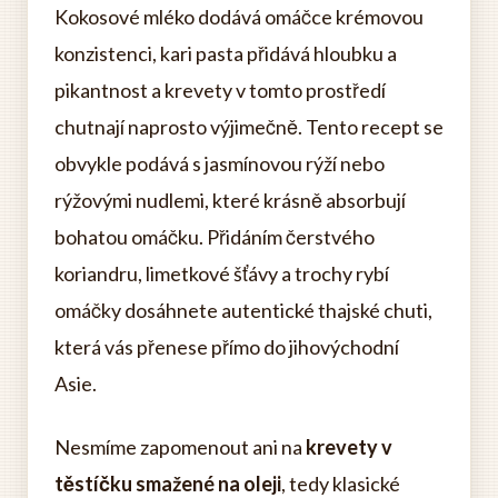
Kokosové mléko dodává omáčce krémovou
konzistenci, kari pasta přidává hloubku a
pikantnost a krevety v tomto prostředí
chutnají naprosto výjimečně. Tento recept se
obvykle podává s jasmínovou rýží nebo
rýžovými nudlemi, které krásně absorbují
bohatou omáčku. Přidáním čerstvého
koriandru, limetkové šťávy a trochy rybí
omáčky dosáhnete autentické thajské chuti,
která vás přenese přímo do jihovýchodní
Asie.
Nesmíme zapomenout ani na
krevety v
těstíčku smažené na oleji
, tedy klasické