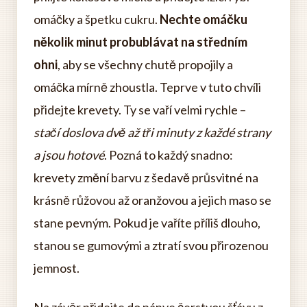
omáčky a špetku cukru.
Nechte omáčku
několik minut probublávat na středním
ohni
, aby se všechny chutě propojily a
omáčka mírně zhoustla. Teprve v tuto chvíli
přidejte krevety. Ty se vaří velmi rychle –
stačí doslova dvě až tři minuty z každé strany
a jsou hotové
. Pozná to každý snadno:
krevety změní barvu z šedavě průsvitné na
krásně růžovou až oranžovou a jejich maso se
stane pevným. Pokud je vaříte příliš dlouho,
stanou se gumovými a ztratí svou přirozenou
jemnost.