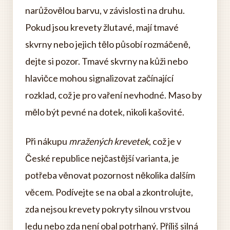
narůžovělou barvu, v závislosti na druhu.
Pokud jsou krevety žlutavé, mají tmavé
skvrny nebo jejich tělo působí rozmáčeně,
dejte si pozor. Tmavé skvrny na kůži nebo
hlavičce mohou signalizovat začínající
rozklad, což je pro vaření nevhodné. Maso by
mělo být pevné na dotek, nikoli kašovité.
Při nákupu
mražených krevetek
, což je v
České republice nejčastější varianta, je
potřeba věnovat pozornost několika dalším
věcem. Podívejte se na obal a zkontrolujte,
zda nejsou krevety pokryty silnou vrstvou
ledu nebo zda není obal potrhaný. Příliš silná