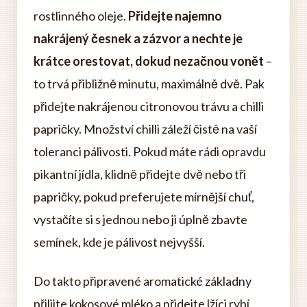
rostlinného oleje.
Přidejte najemno
nakrájený česnek a zázvor a nechte je
krátce orestovat, dokud nezačnou vonět
–
to trvá přibližně minutu, maximálně dvě. Pak
přidejte nakrájenou citronovou trávu a chilli
papričky. Množství chilli záleží čistě na vaší
toleranci pálivosti. Pokud máte rádi opravdu
pikantní jídla, klidně přidejte dvě nebo tři
papričky, pokud preferujete mírnější chuť,
vystačíte si s jednou nebo ji úplně zbavte
semínek, kde je pálivost nejvyšší.
Do takto připravené aromatické základny
přilijte kokosové mléko a přidejte lžíci rybí