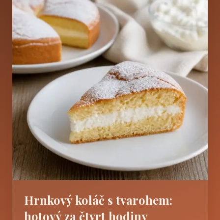
Hrnkový koláč s tvarohem:
hotový za čtvrt hodiny