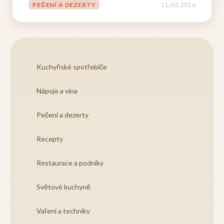
uvědomovali. Babičky ho pekly pro vnoučata, matky
PEČENÍ A DEZERTY
11. 06. 2026
ho připravovaly na nedělní odpolední kávu a dcery si
recept opisovaly do sešitů,...
Kuchyňské spotřebiče
Nápoje a vína
Pečení a dezerty
Recepty
Restaurace a podniky
Světové kuchyně
Vaření a techniky