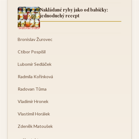
Nakládané ryby jako od babičky:
jednoduchý recept
Bronislav Žurovec
Ctibor Pospíšil
Lubomír Sedláček
Radmila Kořínková
Radovan Tůma
Vladimír Hronek
Vlastimil Horálek
Zdeněk Matoušek