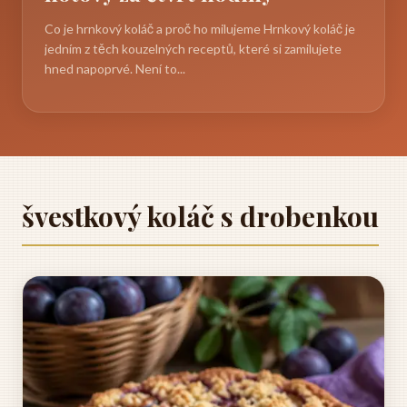
Co je hrnkový koláč a proč ho milujeme Hrnkový koláč je
jedním z těch kouzelných receptů, které si zamilujete
hned napoprvé. Není to...
švestkový koláč s drobenkou