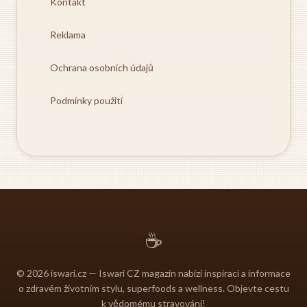
Kontakt
Reklama
Ochrana osobních údajů
Podmínky použití
☕
© 2026 iswari.cz — Iswari CZ magazín nabízí inspiraci a informace
o zdravém životním stylu, superfoods a wellness. Objevte cestu
k vědomému stravování!