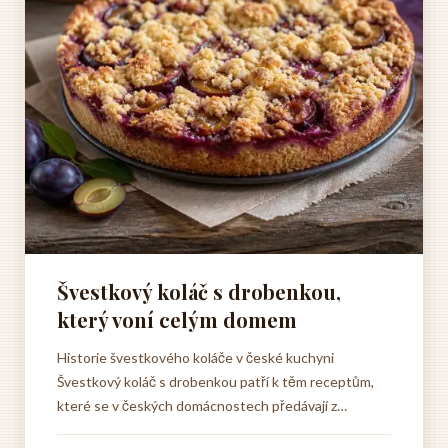
Švestkový koláč s drobenkou,
který voní celým domem
Historie švestkového koláče v české kuchyni
Švestkový koláč s drobenkou patří k těm receptům,
které se v českých domácnostech předávají z
generace na generaci, aniž by si to lidé vůbec