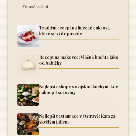
Zdravé vaření
Tradiční recept na linecké cukroví,
které se vždy povede
Recept na makovec: Vláčná buchta jako
od babičky
Nejlepší eshopy s asijskou kuchyní: kde
nakoupit suroviny
Nejlepší restaurace v Ostravě: Kam za
skvělým jídlem