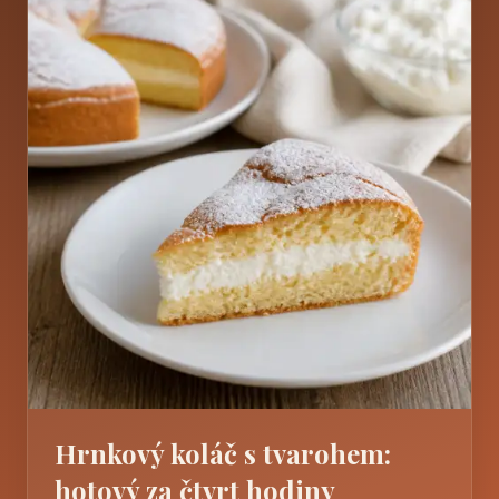
Hrnkový koláč s tvarohem:
hotový za čtvrt hodiny