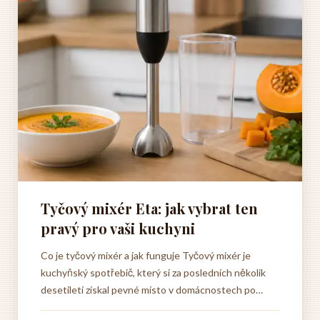
Tyčový mixér Eta: jak vybrat ten
pravý pro vaši kuchyni
Co je tyčový mixér a jak funguje Tyčový mixér je
kuchyňský spotřebič, který si za posledních několik
desetiletí získal pevné místo v domácnostech po
celém světě. Jeho obliba pramení především z toho, že