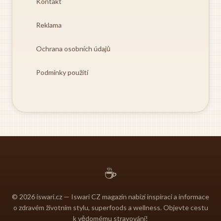
Kontakt
Reklama
Ochrana osobních údajů
Podmínky použití
☕
© 2026 iswari.cz — Iswari CZ magazín nabízí inspiraci a informace
o zdravém životním stylu, superfoods a wellness. Objevte cestu
k vědomému stravování!