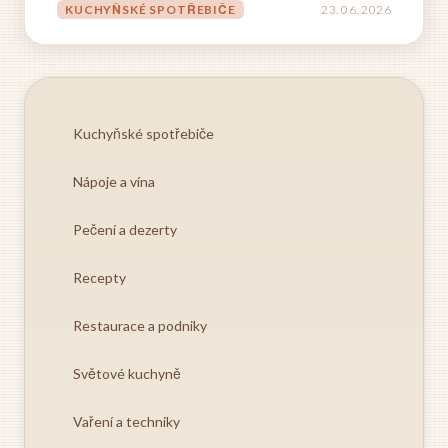
jde o nástroj mimořádně všestranný, kompaktní a
KUCHYŇSKÉ SPOTŘEBIČE
23. 06. 2026
snadno ovladatelný. Na rozdíl od stolních mixérů
nebo...
Kuchyňské spotřebiče
Nápoje a vína
Pečení a dezerty
Recepty
Restaurace a podniky
Světové kuchyně
Vaření a techniky