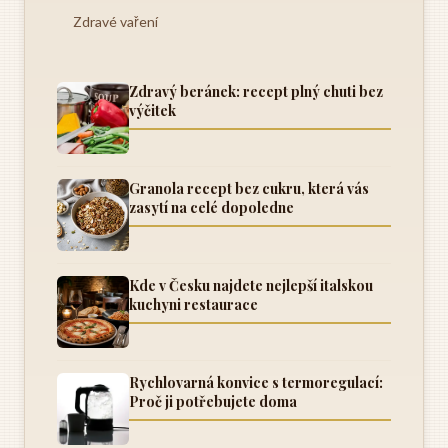
Zdravé vaření
Zdravý beránek: recept plný chuti bez
výčitek
Granola recept bez cukru, která vás
zasytí na celé dopoledne
Kde v Česku najdete nejlepší italskou
kuchyni restaurace
Rychlovarná konvice s termoregulací:
Proč ji potřebujete doma