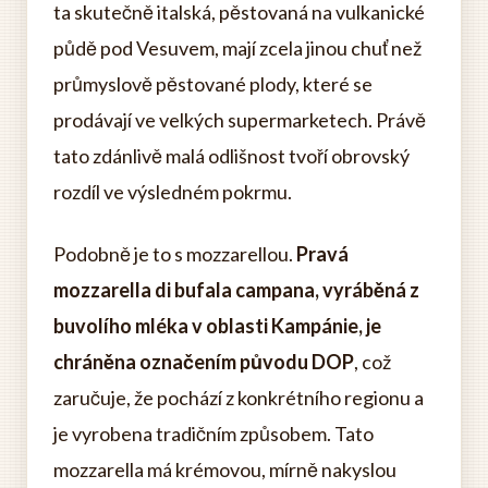
ta skutečně italská, pěstovaná na vulkanické
půdě pod Vesuvem, mají zcela jinou chuť než
průmyslově pěstované plody, které se
prodávají ve velkých supermarketech. Právě
tato zdánlivě malá odlišnost tvoří obrovský
rozdíl ve výsledném pokrmu.
Podobně je to s mozzarellou.
Pravá
mozzarella di bufala campana, vyráběná z
buvolího mléka v oblasti Kampánie, je
chráněna označením původu DOP
, což
zaručuje, že pochází z konkrétního regionu a
je vyrobena tradičním způsobem. Tato
mozzarella má krémovou, mírně nakyslou