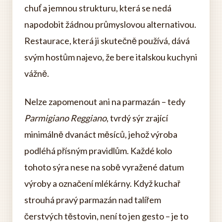
chuť a jemnou strukturu, která se nedá
napodobit žádnou průmyslovou alternativou.
Restaurace, která ji skutečně používá, dává
svým hostům najevo, že bere italskou kuchyni
vážně.
Nelze zapomenout ani na parmazán – tedy
Parmigiano Reggiano
, tvrdý sýr zrající
minimálně dvanáct měsíců, jehož výroba
podléhá přísným pravidlům. Každé kolo
tohoto sýra nese na sobě vyražené datum
výroby a označení mlékárny. Když kuchař
strouhá pravý parmazán nad talířem
čerstvých těstovin, není to jen gesto – je to