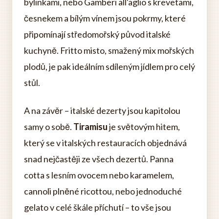
bylinkami, nebo Gamberi all'aglio s krevetami,
česnekem a bílým vínem jsou pokrmy, které
připomínají středomořský původ italské
kuchyně. Fritto misto, smažený mix mořských
plodů, je pak ideálním sdíleným jídlem pro celý
stůl.
A na závěr – italské dezerty jsou kapitolou
samy o sobě.
Tiramisu
je světovým hitem,
který se v italských restauracích objednává
snad nejčastěji ze všech dezertů. Panna
cotta s lesním ovocem nebo karamelem,
cannoli plněné ricottou, nebo jednoduché
gelato v celé škále příchutí – to vše jsou