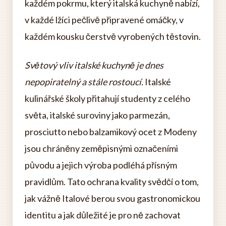
každém pokrmu, který italská kuchyně nabízí,
v každé lžíci pečlivě připravené omáčky, v
každém kousku čerstvě vyrobených těstovin.
Světový vliv italské kuchyně je dnes
nepopiratelný a stále rostoucí.
Italské
kulinářské školy přitahují studenty z celého
světa, italské suroviny jako parmezán,
prosciutto nebo balzamikový ocet z Modeny
jsou chráněny zeměpisnými označeními
původu a jejich výroba podléhá přísným
pravidlům. Tato ochrana kvality svědčí o tom,
jak vážně Italové berou svou gastronomickou
identitu a jak důležité je pro ně zachovat