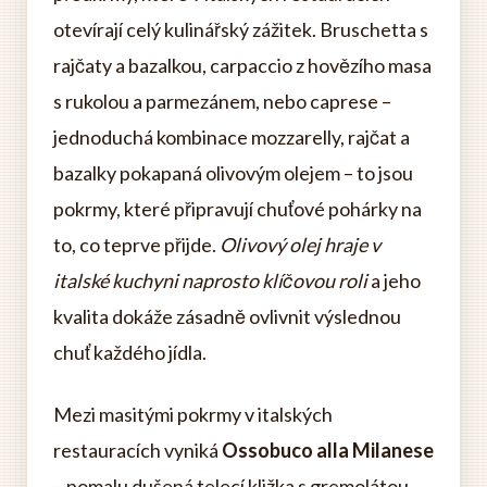
otevírají celý kulinářský zážitek. Bruschetta s
rajčaty a bazalkou, carpaccio z hovězího masa
s rukolou a parmezánem, nebo caprese –
jednoduchá kombinace mozzarelly, rajčat a
bazalky pokapaná olivovým olejem – to jsou
pokrmy, které připravují chuťové pohárky na
to, co teprve přijde.
Olivový olej hraje v
italské kuchyni naprosto klíčovou roli
a jeho
kvalita dokáže zásadně ovlivnit výslednou
chuť každého jídla.
Mezi masitými pokrmy v italských
restauracích vyniká
Ossobuco alla Milanese
– pomalu dušená telecí kližka s gremolátou,