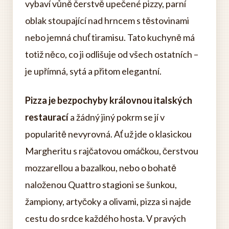
vybaví vůně čerstvě upečené pizzy, parní
oblak stoupající nad hrncem s těstovinami
nebo jemná chuť tiramisu. Tato kuchyně má
totiž něco, co ji odlišuje od všech ostatních –
je upřímná, sytá a přitom elegantní.
Pizza je bezpochyby královnou italských
restaurací
a žádný jiný pokrm se jí v
popularitě nevyrovná. Ať už jde o klasickou
Margheritu s rajčatovou omáčkou, čerstvou
mozzarellou a bazalkou, nebo o bohatě
naloženou Quattro stagioni se šunkou,
žampiony, artyčoky a olivami, pizza si najde
cestu do srdce každého hosta. V pravých