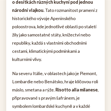
o desítkách různých kuchyní pod jednou
národní vlajkou.
Tato rozmanitost pramení z
historického vývoje Apeninského
poloostrova, kde jednotlivé oblasti po staletí
žily jako samostatné státy, knížectví nebo
republiky, každá s vlastními obchodními
cestami, klimatickými podmínkami a
kulturními vlivy.
Na severu Itálie, v oblastech jako je Piemont,
Lombardie nebo Benátsko, hraje klíčovou roli
máslo, smetana a rýže.
Risotto alla milanese
,
připravované s pravým šafránem, je
symbolem lombardské kuchyně a v každé