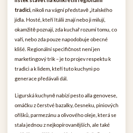
lístek stavět na konkrétní regionální
tradici
, nikoli na vágní představě „italského
jídla. Hosté, kteří Itálii znají nebo ji milují,
okamžitě poznají, zda kuchař rozumí tomu, co
vaří, nebo zda pouze napodobuje obecné
klišé. Regionální specifičnost není jen
marketingový trik – je to projev respektu k
tradici a k lidem, kteří tuto kuchyni po
generace předávali dál.
Ligurská kuchyně nabízí pesto alla genovese,
omáčku z čerstvé bazalky, česneku, piniových
oříšků, parmezánu a olivového oleje, která se
stala jednou z nejkopírovanějších, ale také