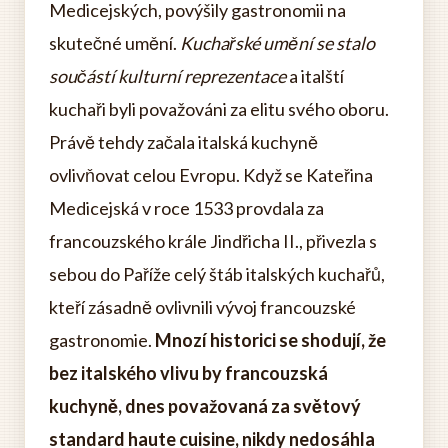
Medicejských, povýšily gastronomii na
skutečné umění.
Kuchařské umění se stalo
součástí kulturní reprezentace
a italští
kuchaři byli považováni za elitu svého oboru.
Právě tehdy začala italská kuchyně
ovlivňovat celou Evropu. Když se Kateřina
Medicejská v roce 1533 provdala za
francouzského krále Jindřicha II., přivezla s
sebou do Paříže celý štáb italských kuchařů,
kteří zásadně ovlivnili vývoj francouzské
gastronomie.
Mnozí historici se shodují, že
bez italského vlivu by francouzská
kuchyně, dnes považovaná za světový
standard haute cuisine, nikdy nedosáhla