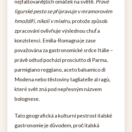
nejfalšovanějších omáček na světě.
Pravé
ligurské pesto se připravuje v mramorovém
hmoždíři, nikoli v mixéru
, protože způsob
zpracování ovlivňuje výslednou chuť a
konzistenci. Emilia-Romagna je zase
považována za gastronomické srdce Itálie –
právě odtud pochází prosciutto di Parma,
parmigiano reggiano, aceto balsamico di
Modena nebo těstoviny tagliatelle al ragù,
které svět zná pod nepřesným názvem
bolognese.
Tato geografická a kulturní pestrost italské
gastronomie je důvodem, proč italská