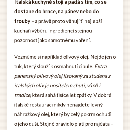
Italská kuchyně stojí a padá s tím, co se
dostane do hrnce, na pánev nebo do
trouby
– a právě proto věnují ti nejlepší
kuchaři výběru ingrediencí stejnou
pozornost jako samotnému vaření.
Vezměme si například olivový olej. Nejde jen o
tuk, který slouží k osmahnutí cibule.
Extra
panenský olivový olej lisovaný za studena z
italských oliv je nositelem chuti, vůně i
tradice
, která sahá tisíce let zpátky. V dobré
italské restauraci nikdy nenajdete levný
náhražkový olej, který by celý pokrm ochudil
o jeho duši. Stejné pravidlo platí pro rajčata –