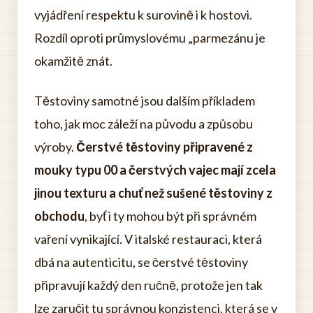
vyjádření respektu k surovině i k hostovi.
Rozdíl oproti průmyslovému „parmezánu je
okamžitě znát.
Těstoviny samotné jsou dalším příkladem
toho, jak moc záleží na původu a způsobu
výroby.
Čerstvé těstoviny připravené z
mouky typu 00 a čerstvých vajec mají zcela
jinou texturu a chuť než sušené těstoviny z
obchodu
, byť i ty mohou být při správném
vaření vynikající. V italské restauraci, která
dbá na autenticitu, se čerstvé těstoviny
připravují každý den ručně, protože jen tak
lze zaručit tu správnou konzistenci, která se v