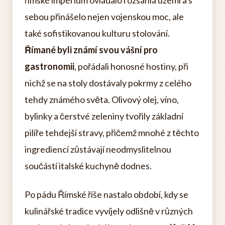
římské impérium ovládalo rozsáhlá území a s
sebou přinášelo nejen vojenskou moc, ale
také sofistikovanou kulturu stolování.
Římané byli známí svou vášní pro
gastronomii
, pořádali honosné hostiny, při
nichž se na stoly dostávaly pokrmy z celého
tehdy známého světa. Olivový olej, víno,
bylinky a čerstvé zeleniny tvořily základní
pilíře tehdejší stravy, přičemž mnohé z těchto
ingrediencí zůstávají neodmyslitelnou
součástí italské kuchyně dodnes.
Po pádu Římské říše nastalo období, kdy se
kulinářské tradice vyvíjely odlišně v různých