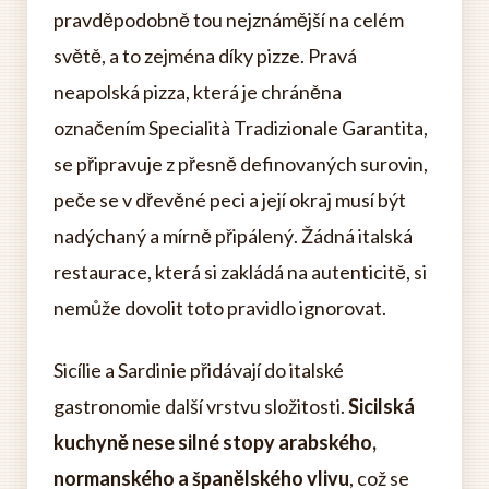
pravděpodobně tou nejznámější na celém
světě, a to zejména díky pizze. Pravá
neapolská pizza, která je chráněna
označením Specialità Tradizionale Garantita,
se připravuje z přesně definovaných surovin,
peče se v dřevěné peci a její okraj musí být
nadýchaný a mírně připálený. Žádná italská
restaurace, která si zakládá na autenticitě, si
nemůže dovolit toto pravidlo ignorovat.
Sicílie a Sardinie přidávají do italské
gastronomie další vrstvu složitosti.
Sicilská
kuchyně nese silné stopy arabského,
normanského a španělského vlivu
, což se