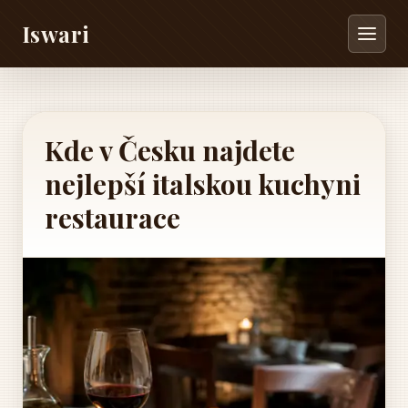
Iswari
Kde v Česku najdete
nejlepší italskou kuchyni
restaurace