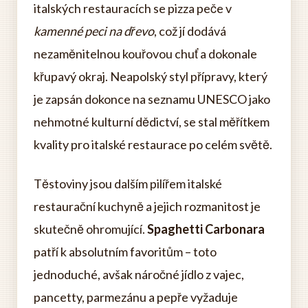
italských restauracích se pizza peče v
kamenné peci na dřevo
, což jí dodává
nezaměnitelnou kouřovou chuť a dokonale
křupavý okraj. Neapolský styl přípravy, který
je zapsán dokonce na seznamu UNESCO jako
nehmotné kulturní dědictví, se stal měřítkem
kvality pro italské restaurace po celém světě.
Těstoviny jsou dalším pilířem italské
restaurační kuchyně a jejich rozmanitost je
skutečně ohromující.
Spaghetti Carbonara
patří k absolutním favoritům – toto
jednoduché, avšak náročné jídlo z vajec,
pancetty, parmezánu a pepře vyžaduje