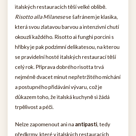
italských restauracích těší velké oblibě.
Risotto alla Milanese
se šafránem je klasika,
která svou zlatavou barvou a intenzivní chutí
okouzlí každého. Risotto ai funghi porcini s
hříbky je pak podzimní delikatesou, na kterou
se pravidelní hosté italských restaurací těší
celý rok. Příprava dobrého risotta trvá
nejméně dvacet minut nepřetržitého míchání
a postupného přidávání vývaru, což je
důkazem toho, že italská kuchyně si žádá
trpělivost a péči.
Nelze zapomenout ani na
antipasti
, tedy
předkrmy, které v italských restauracích