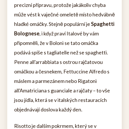
precizní přípravu, protože jakákoliv chyba
může vést k vaječné omeletě místo hedvábně
hladké omáčky. Stejně populární je
Spaghetti
Bolognese
, i když praví Italové by vám
připomněli, že v Boloni se tato omáčka
podává spíše s tagliatelle než se spaghetti.
Penne all'arrabbiata s ostrou rajčatovou
omáčkou a česnekem, Fettuccine Alfredo s
máslem a parmezánem nebo Rigatoni
all'Amatriciana s guanciale a rajčaty – to vše
jsou jídla, která se v italských restauracích
objednávají doslova každý den.
Risotto je dalším pokrmem, který se v