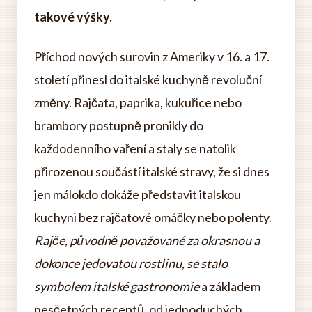
takové výšky.
Příchod nových surovin z Ameriky v 16. a 17.
století přinesl do italské kuchyně revoluční
změny. Rajčata, paprika, kukuřice nebo
brambory postupně pronikly do
každodenního vaření a staly se natolik
přirozenou součástí italské stravy, že si dnes
jen málokdo dokáže představit italskou
kuchyni bez rajčatové omáčky nebo polenty.
Rajče, původně považované za okrasnou a
dokonce jedovatou rostlinu, se stalo
symbolem italské gastronomie
a základem
nesčetných receptů, od jednoduchých