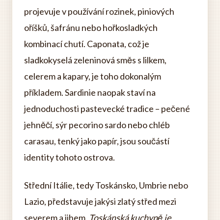
projevuje v používání rozinek, piniových
oříšků, šafránu nebo hořkosladkých
kombinací chutí. Caponata, což je
sladkokyselá zeleninová směs s lilkem,
celerem a kapary, je toho dokonalým
příkladem. Sardinie naopak staví na
jednoduchosti pastevecké tradice – pečené
jehněčí, sýr pecorino sardo nebo chléb
carasau, tenký jako papír, jsou součástí
identity tohoto ostrova.
Střední Itálie, tedy Toskánsko, Umbrie nebo
Lazio, představuje jakýsi zlatý střed mezi
severem a jihem.
Toskánská kuchyně je