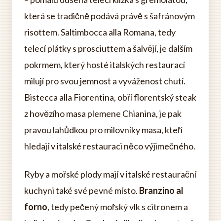
která se tradičně podává právě s šafránovým
risottem. Saltimbocca alla Romana, tedy
telecí plátky s prosciuttem a šalvějí, je dalším
pokrmem, který hosté italských restaurací
milují pro svou jemnost a vyváženost chutí.
Bistecca alla Fiorentina, obří florentský steak
z hovězího masa plemene Chianina, je pak
pravou lahůdkou pro milovníky masa, kteří
hledají v italské restauraci něco výjimečného.
Ryby a mořské plody mají v italské restaurační
kuchyni také své pevné místo.
Branzino al
forno
, tedy pečený mořský vlk s citronem a