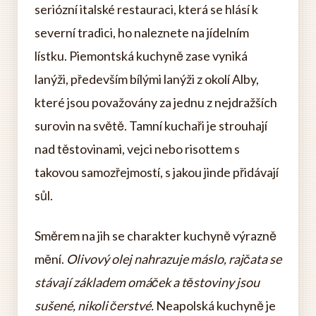
seriózní italské restauraci, která se hlásí k
severní tradici, ho naleznete na jídelním
lístku. Piemontská kuchyně zase vyniká
lanýži, především bílými lanýži z okolí Alby,
které jsou považovány za jednu z nejdražších
surovin na světě. Tamní kuchaři je strouhají
nad těstovinami, vejci nebo risottem s
takovou samozřejmostí, s jakou jinde přidávají
sůl.
Směrem na jih se charakter kuchyně výrazně
mění.
Olivový olej nahrazuje máslo, rajčata se
stávají základem omáček a těstoviny jsou
sušené, nikoli čerstvé.
Neapolská kuchyně je