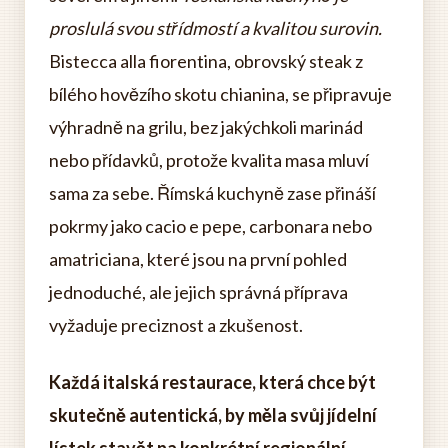
proslulá svou střídmostí a kvalitou surovin.
Bistecca alla fiorentina, obrovský steak z
bílého hovězího skotu chianina, se připravuje
výhradně na grilu, bez jakýchkoli marinád
nebo přídavků, protože kvalita masa mluví
sama za sebe. Římská kuchyně zase přináší
pokrmy jako cacio e pepe, carbonara nebo
amatriciana, které jsou na první pohled
jednoduché, ale jejich správná příprava
vyžaduje preciznost a zkušenost.
Každá italská restaurace, která chce být
skutečně autentická, by měla svůj jídelní