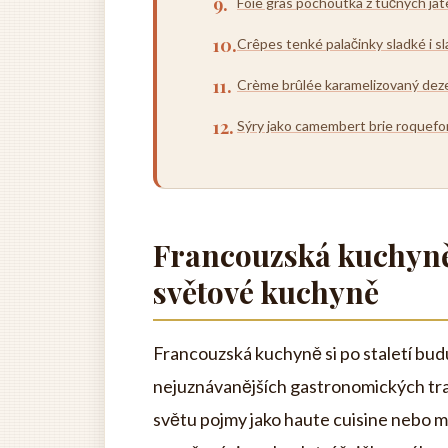
Foie gras pochoutka z tučných jat
Crêpes tenké palačinky sladké i sl
Crème brûlée karamelizovaný deze
Sýry jako camembert brie roquefo
Francouzská kuchyně 
světové kuchyně
Francouzská kuchyně si po staletí budu
nejuznávanějších gastronomických trad
světu pojmy jako haute cuisine nebo mi