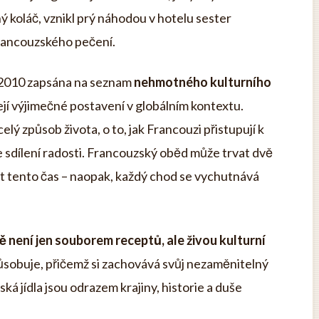
ý koláč, vznikl prý náhodou v hotelu sester
francouzského pečení.
 2010 zapsána na seznam
nehmotného kulturního
její výjimečné postavení v globálním kontextu.
elý způsob života, o to, jak Francouzi přistupují k
, ke sdílení radosti. Francouzský oběd může trvat dvě
tit tento čas – naopak, každý chod se vychutnává
není jen souborem receptů, ale živou kulturní
izpůsobuje, přičemž si zachovává svůj nezaměnitelný
á jídla jsou odrazem krajiny, historie a duše