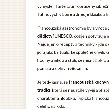
vymyslel. Tarte tatin, obrácený jablečn
Tatinových v Loire a dnes je klasikou 
Francouzská gastronomie byla v roce
dědictví UNESCO
, což jen potvrzuje 
Nejde jen o recepty a techniky – jde o c
jídlu jako k rituálu, ke společné chvíli
hodiny a nikdo u stolu se nesnaží zkrá
pomalu a s plným vědomím.
Je tedy jasné, že
francouzská kuchyně 
tradicí
, která se neustále vyvíjí a př
charakter a hloubku. Typická francouzsk
celého národa.