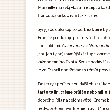
Marseille má svůj vlastní recept a každý
francouzské kuchyni tak krásné.
Sýry jsou další kapitolou, bez které by
Francie produkuje přes čtyři sta druhů 
specialitami.
Camembert z Normandie, r
jsou jen ty nejznámější zástupci obrovs
každodenního života. Sýr se podává ja
je ve Francii dodržována s téměř posv
Dezerty a pečivo jsou další oblastí, k
tarte tatin, crème brûlée nebo mille-
dobrého jídla na celém světě. Crème 
hedvábně jemným krémem uvnitř je sna