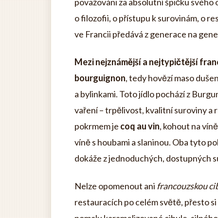
považováni za absolutní špičku svého o
o filozofii, o přístupu k surovinám, o r
ve Francii předává z generace na gene
Mezi nejznámější a nejtypičtější fra
bourguignon
, tedy hovězí maso duše
a bylinkami. Toto jídlo pochází z Burgu
vaření – trpělivost, kvalitní suroviny 
pokrmem je
coq au vin
, kohout na vín
víně s houbami a slaninou. Oba tyto 
dokáže z jednoduchých, dostupných su
Nelze opomenout ani
francouzskou ci
restauracích po celém světě, přesto si