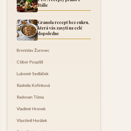
Itálie
Granola recept bez cukru,
která vás zasytí na celé
dopoledne
Bronislav Žurovec
Ctibor Pospíšil
Lubomír Sedláček
Radmila Kořínková
Radovan Tůma
Vladimír Hronek
Vlastimil Horálek