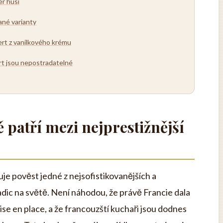
er husí
ané varianty
rt z vanilkového krému
rt jsou nepostradatelné
patří mezi nejprestižnější
je pověst jedné z nejsofistikovanějších a
ic na světě. Není náhodou, že právě Francie dala
se en place, a že francouzští kuchaři jsou dodnes