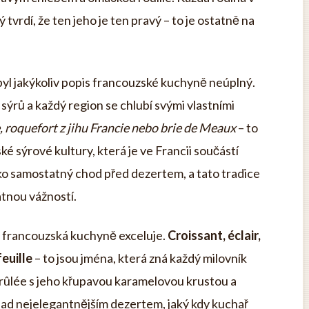
 tvrdí, že ten jeho je ten pravý – to je ostatně na
 byl jakýkoliv popis francouzské kuchyně neúplný.
sýrů a každý region se chlubí svými vlastními
oquefort z jihu Francie nebo brie de Meaux
– to
ké sýrové kultury, která je ve Francii součástí
ko samostatný chod před dezertem, a tato tradice
átnou vážností.
de francouzská kuchyně exceluje.
Croissant, éclair,
feuille
– to jsou jména, která zná každý milovník
brûlée s jeho křupavou karamelovou krustou a
d nejelegantnějším dezertem, jaký kdy kuchař