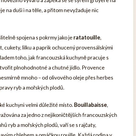
 hovězího vývaru a zapéká se se sýrem gruyère na
je na duši i na těle, a přitom nevyžaduje nic
itelně spojena s pokrmy jako je
ratatouille
,
t, cukety, lilku a paprik ochucený provensálskými
kladem toho, jak francouzská kuchyně pracuje s
ytvořit plnohodnotné a chutné jídlo. Provence
nesmírně mnoho – od olivového oleje přes herbes
pravy ryb a mořských plodů.
ké kuchyni velmi důležité místo.
Bouillabaisse
,
považována za jedno z nejikoničtějších francouzských
uhů ryb a mořských plodů, vaří se s rajčaty,
pavým chlebem a omáčkou rouille. Každá rodina v