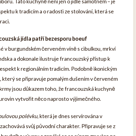
boru. Tato kuchyně není jen o jídle samotném – je
espektu k tradicím a o radosti ze stolování, která se
raci.
ncouzská jídla patří bezesporu boeuf
né v burgundském červeném víně s cibulkou, mrkví
ndska a dokonale ilustruje francouzský přístup k
a respekt k regionálním tradicím. Podobně ikonickým
ě, který se připravuje pomalým dušením v červeném
pokrmy jsou důkazem toho, že francouzská kuchyně
rovin vytvořit něco naprosto výjimečného.
bulovou polévku
, která je dnes servírována v
 zachovává svůj původní charakter. Připravuje se z