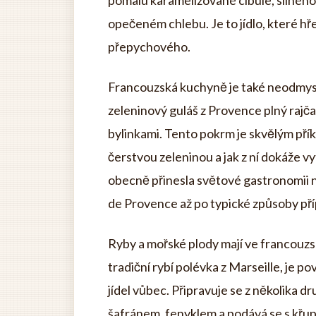
pomalu karamelizované cibule, silného
opečeném chlebu. Je to jídlo, které hře
přepychového.
Francouzská kuchyně je také neodmysl
zeleninový guláš z Provence plný rajča
bylinkami. Tento pokrm je skvělým pří
čerstvou zeleninou a jak z ní dokáže v
obecně přinesla světové gastronomii 
de Provence až po typické způsoby pří
Ryby a mořské plody mají ve francouzs
tradiční rybí polévka z Marseille, je 
jídel vůbec. Připravuje se z několika dr
šafránem, fenyklem a podává se s křu