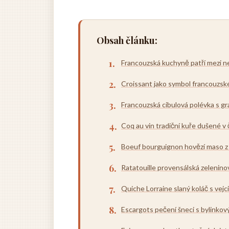
Obsah článku:
Francouzská kuchyně patří mezi n
Croissant jako symbol francouzsk
Francouzská cibulová polévka s g
Coq au vin tradiční kuře dušené v
Boeuf bourguignon hovězí maso 
Ratatouille provensálská zeleninov
Quiche Lorraine slaný koláč s vejci
Escargots pečení šneci s bylinko