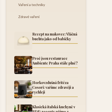
Vaření a techniky
Zdravé vaření
Recept na makovec: Vláčná
buchta jako od babičky
Proč jsou restaurace
Ambiente Praha stále plné?
Horkovzdušná fritéza
Cosori: vaříme zdravěji a
rychleji
Klasická italská kuchyně v
PDF: recepty přímo z