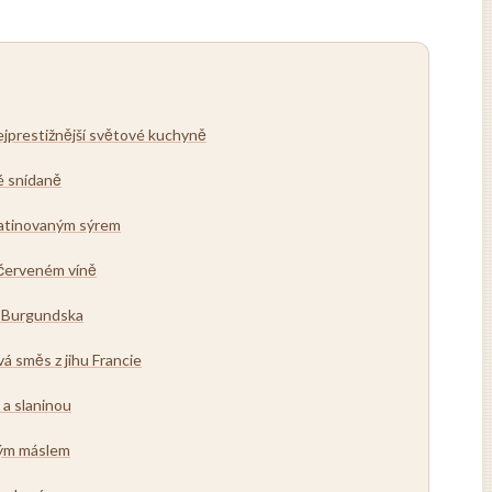
ejprestižnější světové kuchyně
é snídaně
ratinovaným sýrem
 červeném víně
z Burgundska
á směs z jihu Francie
 a slaninou
vým máslem