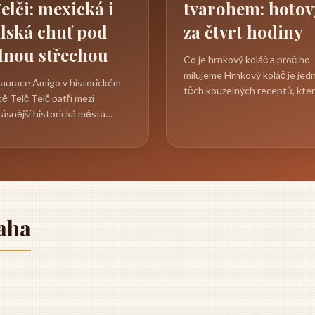
Telči: mexická i
tvarohem: hotov
alská chuť pod
za čtvrt hodiny
dnou střechou
Co je hrnkový koláč a proč ho
milujeme Hrnkový koláč je jed
aurace Amigo v historickém
těch kouzelných receptů, kter
ě Telč Telč patří mezi
zamilujete hned napoprvé. Ne
rásnější historická města
to...
é republiky a její náměstí,
ané...
aha