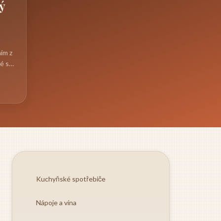
ý
ním z
é si
ní
Kuchyňské spotřebiče
Nápoje a vína