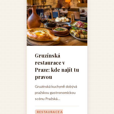
Gruzínská
restaurace v
Praze: kde najít tu
pravou
Gruzínská kuchyně dobývá
pražskou gastronomickou
scénu Pražská
gastronomická scéna se v
posledních letech
RESTAURACE A