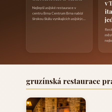
v 
Nejlepší asijské restaurace v
it
centru Brna Centrum Brna nabízí
je
širokou škálu vynikajících asijských
restaurací, které uspokojí i ty...
Rest
měst
nejk
Česk
zaps
gruzínská restaurace pr