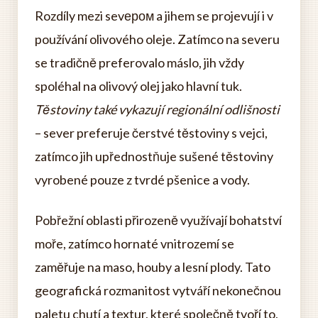
Rozdíly mezi sevером a jihem se projevují i v
používání olivového oleje. Zatímco na severu
se tradičně preferovalo máslo, jih vždy
spoléhal na olivový olej jako hlavní tuk.
Těstoviny také vykazují regionální odlišnosti
– sever preferuje čerstvé těstoviny s vejci,
zatímco jih upřednostňuje sušené těstoviny
vyrobené pouze z tvrdé pšenice a vody.
Pobřežní oblasti přirozeně využívají bohatství
moře, zatímco hornaté vnitrozemí se
zaměřuje na maso, houby a lesní plody. Tato
geografická rozmanitost vytváří nekonečnou
paletu chutí a textur, které společně tvoří to,