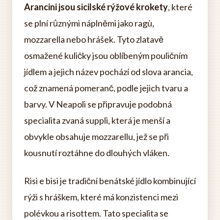
Arancini jsou sicilské rýžové krokety
, které
se plní různými náplněmi jako ragù,
mozzarella nebo hrášek. Tyto zlatavě
osmažené kuličky jsou oblíbeným pouličním
jídlem a jejich název pochází od slova arancia,
což znamená pomeranč, podle jejich tvaru a
barvy. V Neapoli se připravuje podobná
specialita zvaná supplì, která je menší a
obvykle obsahuje mozzarellu, jež se při
kousnutí roztáhne do dlouhých vláken.
Risi e bisi je tradiční benátské jídlo kombinující
rýži s hráškem, které má konzistenci mezi
polévkou a risottem. Tato specialita se