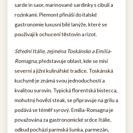
sarde in saor, marinované sardinky s cibulí a
rozinkami. Piemont přináší do italské
gastronomie luxusní bílé lanýže, které se
používají k ochucení těstovin a rizot.
Střední Itálie, zejména Toskánsko a Emilia-
Romagna
, představuje oblast, kde se mísí
severní a jižní kulinářské tradice. Toskánská
kuchyně je známá svou jednoduchostí a
kvalitou surovin. Typická florentská bistecca,
mohutný hovězí steak, se připravuje na grilu a
podává se téměř syrový. Emilia-Romagna je
považována za gastronomické srdce Itálie,
odkud pochází parmská šunka, parmezán,