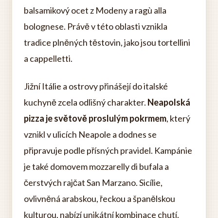
balsamikový ocet z Modeny a ragù alla
bolognese. Právě v této oblasti vznikla
tradice plněných těstovin, jako jsou tortellini
a cappelletti.
Jižní Itálie a ostrovy přinášejí do italské
kuchyně zcela odlišný charakter.
Neapolská
pizza je světově proslulým pokrmem
, který
vznikl v ulicích Neapole a dodnes se
připravuje podle přísných pravidel. Kampánie
je také domovem mozzarelly di bufala a
čerstvých rajčat San Marzano. Sicílie,
ovlivněná arabskou, řeckou a španělskou
kulturou, nabízí unikátní kombinace chutí.