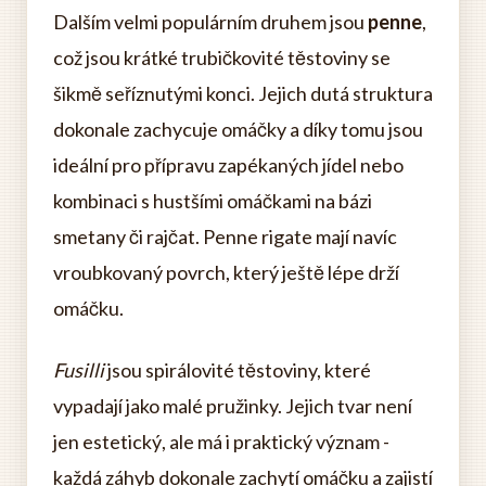
Dalším velmi populárním druhem jsou
penne
,
což jsou krátké trubičkovité těstoviny se
šikmě seříznutými konci. Jejich dutá struktura
dokonale zachycuje omáčky a díky tomu jsou
ideální pro přípravu zapékaných jídel nebo
kombinaci s hustšími omáčkami na bázi
smetany či rajčat. Penne rigate mají navíc
vroubkovaný povrch, který ještě lépe drží
omáčku.
Fusilli
jsou spirálovité těstoviny, které
vypadají jako malé pružinky. Jejich tvar není
jen estetický, ale má i praktický význam -
každá záhyb dokonale zachytí omáčku a zajistí