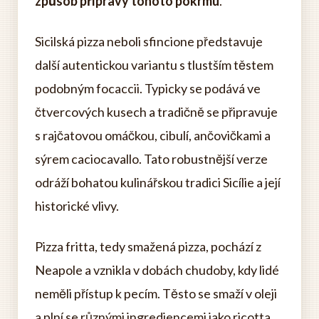
způsob přípravy tohoto pokrmu
.
Sicilská pizza neboli sfincione představuje
další autentickou variantu s tlustším těstem
podobným focaccii. Typicky se podává ve
čtvercových kusech a tradičně se připravuje
s rajčatovou omáčkou, cibulí, ančovičkami a
sýrem caciocavallo. Tato robustnější verze
odráží bohatou kulinářskou tradici Sicílie a její
historické vlivy.
Pizza fritta, tedy smažená pizza, pochází z
Neapole a vznikla v dobách chudoby, kdy lidé
neměli přístup k pecím. Těsto se smaží v oleji
a plní se různými ingrediencemi jako ricotta,