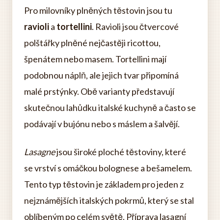
Pro milovníky plněných těstovin jsou tu
ravioli
a
tortellini
. Ravioli jsou čtvercové
polštářky plněné nejčastěji ricottou,
špenátem nebo masem. Tortellini mají
podobnou náplň, ale jejich tvar připomíná
malé prstýnky. Obě varianty představují
skutečnou lahůdku italské kuchyně a často se
podávají v bujónu nebo s máslem a šalvějí.
Lasagne
jsou široké ploché těstoviny, které
se vrství s omáčkou bolognese a bešamelem.
Tento typ těstovin je základem pro jeden z
nejznámějších italských pokrmů, který se stal
oblíbeným po celém světě. Příprava lasagní