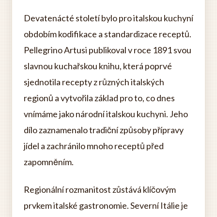
Devatenácté století bylo pro italskou kuchyní
obdobím kodifikace a standardizace receptů.
Pellegrino Artusi publikoval v roce 1891 svou
slavnou kuchařskou knihu, která poprvé
sjednotila recepty z různých italských
regionů a vytvořila základ pro to, co dnes
vnímáme jako národní italskou kuchyni. Jeho
dílo zaznamenalo tradiční způsoby přípravy
jídel a zachránilo mnoho receptů před
zapomněním.
Regionální rozmanitost zůstává klíčovým
prvkem italské gastronomie. Severní Itálie je