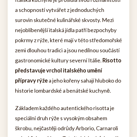
a schopností vytvářet z jednoduchých
surovin skutečné kulinářské skvosty. Mezi
nejoblíbenější italská jídla patří bezpochyby
pokrmy z rýže, které mají v této středomořské
zemi dlouhou tradici a jsou nedílnou součástí
gastronomické kultury severní Itálie.
Risotto
představuje vrchol italského umění
přípravy rýže
a jeho kořeny sahají hluboko do
historie lombardské a benátské kuchyně.
Základem každého autentického risotta je
speciální druh rýže s vysokým obsahem
škrobu, nejčastěji odrůdy Arborio, Carnaroli