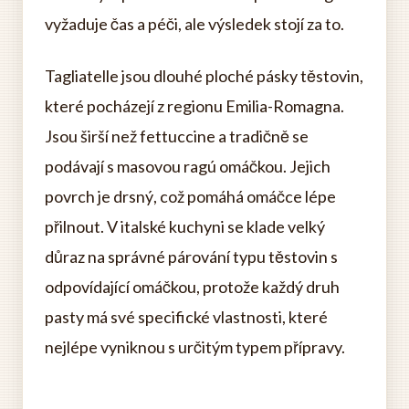
vyžaduje čas a péči, ale výsledek stojí za to.
Tagliatelle jsou dlouhé ploché pásky těstovin,
které pocházejí z regionu Emilia-Romagna.
Jsou širší než fettuccine a tradičně se
podávají s masovou ragú omáčkou. Jejich
povrch je drsný, což pomáhá omáčce lépe
přilnout. V italské kuchyni se klade velký
důraz na správné párování typu těstovin s
odpovídající omáčkou, protože každý druh
pasty má své specifické vlastnosti, které
nejlépe vyniknou s určitým typem přípravy.