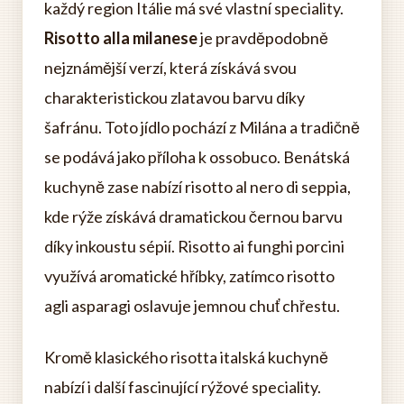
každý region Itálie má své vlastní speciality.
Risotto alla milanese
je pravděpodobně
nejznámější verzí, která získává svou
charakteristickou zlatavou barvu díky
šafránu. Toto jídlo pochází z Milána a tradičně
se podává jako příloha k ossobuco. Benátská
kuchyně zase nabízí risotto al nero di seppia,
kde rýže získává dramatickou černou barvu
díky inkoustu sépií. Risotto ai funghi porcini
využívá aromatické hříbky, zatímco risotto
agli asparagi oslavuje jemnou chuť chřestu.
Kromě klasického risotta italská kuchyně
nabízí i další fascinující rýžové speciality.