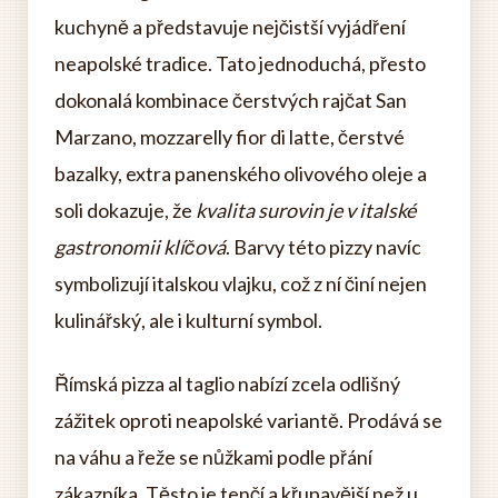
kuchyně a představuje nejčistší vyjádření
neapolské tradice. Tato jednoduchá, přesto
dokonalá kombinace čerstvých rajčat San
Marzano, mozzarelly fior di latte, čerstvé
bazalky, extra panenského olivového oleje a
soli dokazuje, že
kvalita surovin je v italské
gastronomii klíčová
. Barvy této pizzy navíc
symbolizují italskou vlajku, což z ní činí nejen
kulinářský, ale i kulturní symbol.
Římská pizza al taglio nabízí zcela odlišný
zážitek oproti neapolské variantě. Prodává se
na váhu a řeže se nůžkami podle přání
zákazníka. Těsto je tenčí a křupavější než u