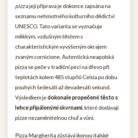
pizz
a její příprava je dokonce zapsána na
seznamu nehmotného kulturního dědictví
UNESCO. Tato varianta se vyznačuje
měkkým, vzdušným těstem s
charakteristickým vyvýšeným okrajem
zvaným cornicione. Autentická neapolská
pizza se peče v tradiční pecí na dřevo při
teplotách kolem 485 stupňů Celsia po dobu
pouhých šedesáti až devadesáti sekund.
Výsledkem je
dokonale propečené těsto s
lehce připálenými skvrnami
, které dodávají
pizze nezaměnitelnou chuť a vůni.
Pizza Margherita zůstává ikonou italské