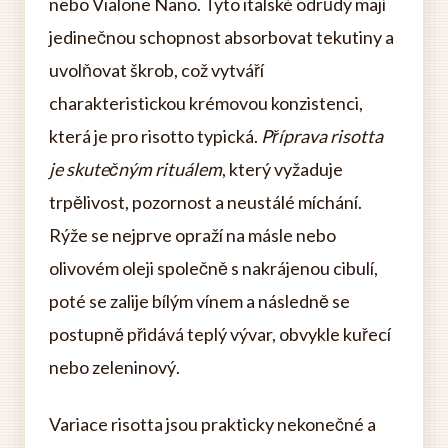
nebo Vialone Nano. Tyto italské odrůdy mají
jedinečnou schopnost absorbovat tekutiny a
uvolňovat škrob, což vytváří
charakteristickou krémovou konzistenci,
která je pro risotto typická.
Příprava risotta
je skutečným rituálem
, který vyžaduje
trpělivost, pozornost a neustálé míchání.
Rýže se nejprve opraží na másle nebo
olivovém oleji společně s nakrájenou cibulí,
poté se zalije bílým vínem a následně se
postupně přidává teplý vývar, obvykle kuřecí
nebo zeleninový.
Variace risotta jsou prakticky nekonečné a