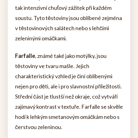
tak intenzivní chuťový zážitek při každém
soustu. Tyto těstoviny jsou oblíbené zejména
v těstovinových salátech nebo s lehčími
zeleninými omáčkami.
Farfalle
, známé také jako motýlky, jsou
těstoviny ve tvaru mašle. Jejich
charakteristický vzhled je činí oblíbenými
nejen pro děti, ale i pro slavnostní příležitosti.
Střední část je tlustší než okraje, což vytváří
zajímavý kontrast v textuře. Farfalle se skvěle
hodí k lehkým smetanovým omáčkám nebo s
čerstvou zeleninou.