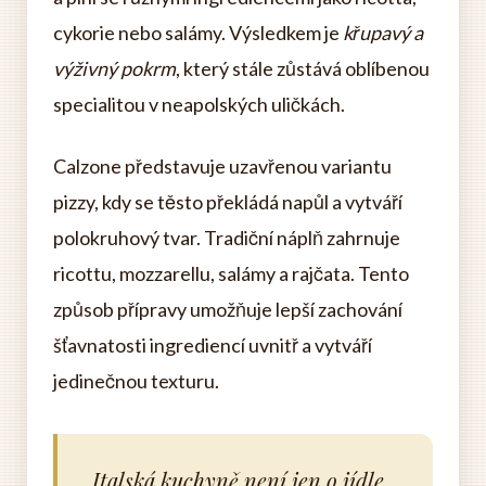
cykorie nebo salámy. Výsledkem je
křupavý a
výživný pokrm
, který stále zůstává oblíbenou
specialitou v neapolských uličkách.
Calzone představuje uzavřenou variantu
pizzy, kdy se těsto překládá napůl a vytváří
polokruhový tvar. Tradiční náplň zahrnuje
ricottu, mozzarellu, salámy a rajčata. Tento
způsob přípravy umožňuje lepší zachování
šťavnatosti ingrediencí uvnitř a vytváří
jedinečnou texturu.
Italská kuchyně není jen o jídle,