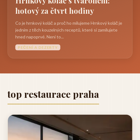
Hrnkový koláč s tvarohem:
hotový za čtvrt hodiny
Co je hrnkový koláč a proč ho milujeme Hrnkový koláč je
jedním z těch kouzelných receptů, které si zamilujete
hned napoprvé. Není to...
PEČENÍ A DEZERTY
top restaurace praha