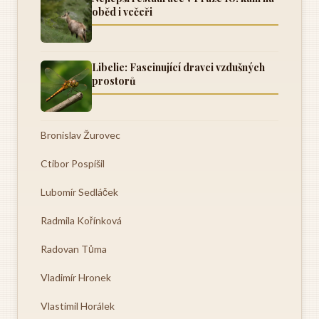
oběd i večeři
Libelie: Fascinující dravci vzdušných
prostorů
Bronislav Žurovec
Ctibor Pospíšil
Lubomír Sedláček
Radmila Kořínková
Radovan Tůma
Vladimír Hronek
Vlastimil Horálek