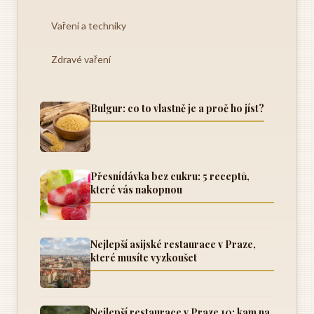
Vaření a techniky
Zdravé vaření
Bulgur: co to vlastně je a proč ho jíst?
Přesnídávka bez cukru: 5 receptů,
které vás nakopnou
Nejlepší asijské restaurace v Praze,
které musíte vyzkoušet
Nejlepší restaurace v Praze 10: kam na