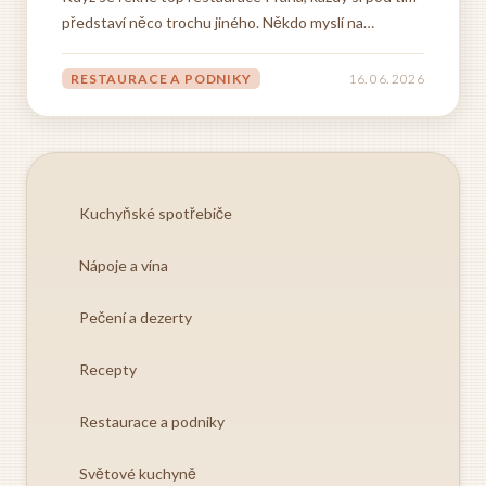
představí něco trochu jiného. Někdo myslí na
michelinské hvězdy a degustační menu za několik tisíc
korun, jiný si vybaví útulnou bistro kavárnu v
RESTAURACE A PODNIKY
16. 06. 2026
postranní uličce na Vinohradech, kde kuchař vaří
podle sezónních...
Kuchyňské spotřebiče
Nápoje a vína
Pečení a dezerty
Recepty
Restaurace a podniky
Světové kuchyně