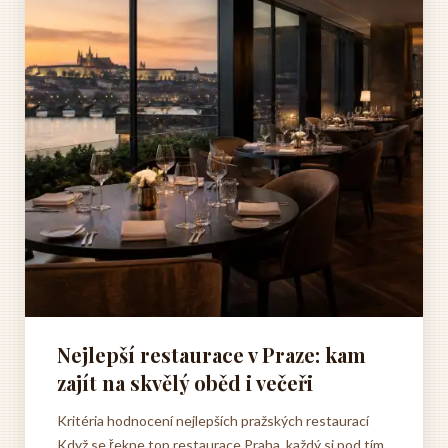
Nejlepší restaurace v Praze: kam
zajít na skvělý oběd i večeři
Kritéria hodnocení nejlepších pražských restaurací
Když se řekne top restaurace Praha, každý si pod tím